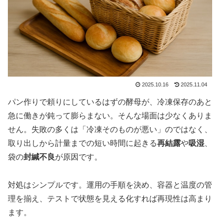
2025.10.16
2025.11.04
パン作りで頼りにしているはずの酵母が、冷凍保存のあと
急に働きが鈍って膨らまない。そんな場面は少なくありま
せん。失敗の多くは「冷凍そのものが悪い」のではなく、
取り出しから計量までの短い時間に起きる
再結露
や
吸湿
、
袋の
封緘不良
が原因です。
対処はシンプルです。運用の手順を決め、容器と温度の管
理を揃え、テストで状態を見える化すれば再現性は高まり
ます。