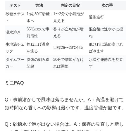
テスト
方法
判定の目安
次の手
砂糖水テス
1gを30℃砂糖
1〜2分で小気泡が
通常進行
ト
水へ
見える
35℃の水で事
香りが立ち泡が増
混合後は速やかに捏
温水溶き
前活性
える
ね
生地温チェ
捏ね上げ温度
低ければ温め高けれ
目標26〜28℃付近
ック
を測る
ば冷ます
タイムマー
膨張の刻み線
30分で増加がなけ
水温や発酵温を見直
カー
記録
れば調整
す
ミニFAQ
Q：事前溶かしで風味は落ちませんか。A：高温を避けて
短時間なら香りへの影響は最小です。温度管理が鍵です。
Q：砂糖水で泡が出ない場合は。A：保存の見直しと新し