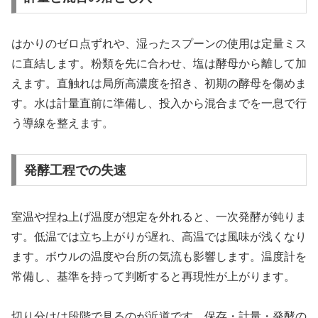
はかりのゼロ点ずれや、湿ったスプーンの使用は定量ミス
に直結します。粉類を先に合わせ、塩は酵母から離して加
えます。直触れは局所高濃度を招き、初期の酵母を傷めま
す。水は計量直前に準備し、投入から混合までを一息で行
う導線を整えます。
発酵工程での失速
室温や捏ね上げ温度が想定を外れると、一次発酵が鈍りま
す。低温では立ち上がりが遅れ、高温では風味が浅くなり
ます。ボウルの温度や台所の気流も影響します。温度計を
常備し、基準を持って判断すると再現性が上がります。
切り分けは段階で見るのが近道です。保存・計量・発酵の