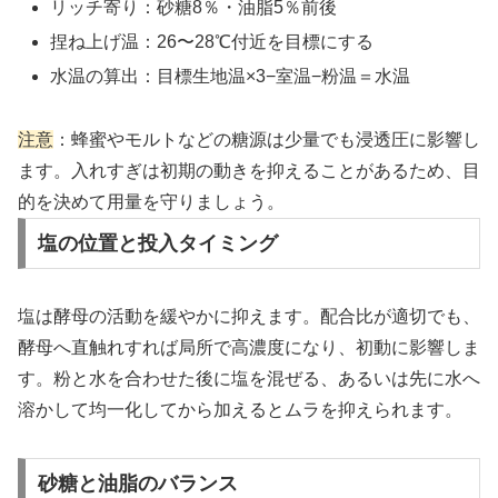
リッチ寄り：砂糖8％・油脂5％前後
捏ね上げ温：26〜28℃付近を目標にする
水温の算出：目標生地温×3−室温−粉温＝水温
注意
：蜂蜜やモルトなどの糖源は少量でも浸透圧に影響し
ます。入れすぎは初期の動きを抑えることがあるため、目
的を決めて用量を守りましょう。
塩の位置と投入タイミング
塩は酵母の活動を緩やかに抑えます。配合比が適切でも、
酵母へ直触れすれば局所で高濃度になり、初動に影響しま
す。粉と水を合わせた後に塩を混ぜる、あるいは先に水へ
溶かして均一化してから加えるとムラを抑えられます。
砂糖と油脂のバランス