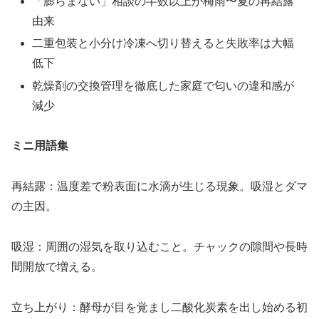
「膨らまない」相談の半数以上が梅雨〜夏の再結露
由来
二重包装と小分け冷凍へ切り替えると失敗率は大幅
低下
乾燥剤の交換管理を徹底した家庭で匂いの違和感が
減少
ミニ用語集
再結露：温度差で粉表面に水滴が生じる現象。吸湿とダマ
の主因。
吸湿：周囲の湿気を取り込むこと。チャックの隙間や長時
間開放で増える。
立ち上がり：酵母が目を覚まし二酸化炭素を出し始める初