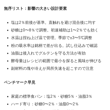
無序リスト：影響の大きい設計要素
塩は2％前後が基準。直触れを避け混合後に均す
砂糖は0〜8％で調整。初速補助は1〜2％でも効く
水温は捏ね上げ温で管理。季節で±3〜5℃調整
粉の吸水率は銘柄で差が出る。試し仕込みで確認
油脂は後入れでグルテンを守る方法が有効
酵母量はレシピの範囲で最小を探ると風味が伸びる
副材料の塊や冷えが局所失速を起こすので注意
ベンチマーク早見
家庭の標準食パン：塩2％・砂糖5％・油脂3％
ハード寄り：砂糖0〜2％・油脂0〜2％