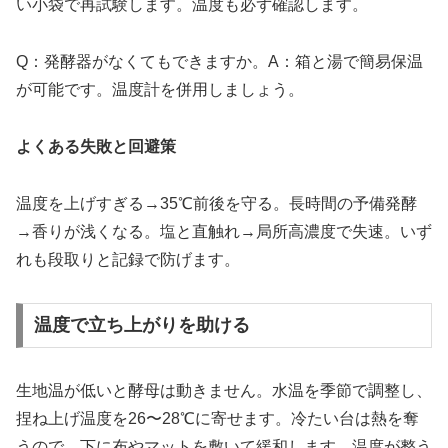
い小袋で再試験します。温度も必ず確認します。
Q：発酵器がなくてもできますか。A：箱と湯で簡易保温
が可能です。温度計を併用しましょう。
よくある失敗と回避策
温度を上げすぎる→35℃前後を守る。長時間の予備発酵
→香りが浅くなる。塩と直触れ→局所高濃度で失速。いず
れも段取りと記録で防げます。
温度で立ち上がりを助ける
生地温が低いと酵母は動きません。水温を季節で調整し、
捏ね上げ温度を26〜28℃に寄せます。冷たい台は熱を奪
うので、下に布やマットを敷いて緩和します。温度が整う