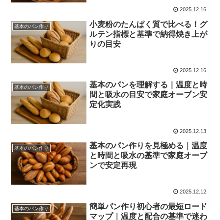
2025.12.16
小麦粉のたんぱく質で比べる！グ
基本のパン作り
ルテン指標と基準で納得焼き上が
りの目安
2025.12.16
基本のパンを理解する｜温度と時
基本のパン作り
間と吸水の目安で家庭オーブン安
定化実践
2025.12.13
基本のパン作りを見極める｜温度
基本のパン作り
と時間と吸水の基準で家庭オーブ
ンで安定再現
2025.12.12
簡単パン作り初心者の最短ロード
基本のパン作り
マップ｜温度と配合の基準で迷わ