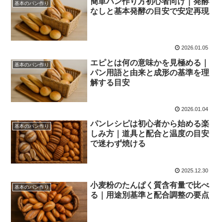
簡単パン作り方初心者向け｜発酵
基本のパン作り
なしと基本発酵の目安で安定再現
2026.01.05
エピとは何の意味かを見極める｜
基本のパン作り
パン用語と由来と成形の基準を理
解する目安
2026.01.04
パンレシピは初心者から始める楽
基本のパン作り
しみ方｜道具と配合と温度の目安
で迷わず焼ける
2025.12.30
小麦粉のたんぱく質含有量で比べ
基本のパン作り
る｜用途別基準と配合調整の要点