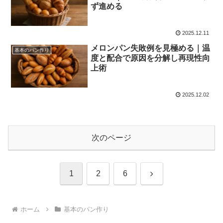
ず進める
2025.12.11
メロンパン失敗例を見極める｜温
基本のパン作り
度と配合で原因を分解し再現性向
上術
2025.12.02
次のページ
次
1
2
6
へ
ホーム
基本のパン作り