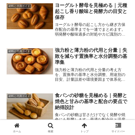
康面、グルテンやカロリーの考え方、HB
ヨーグルト酵母を見極める｜元種
材料と代用ガイド
設定も解説。初心者でも再現できます。
起こし香り酸味と発酵力の目安と
保存
ヨーグルト酵母の起こし方から継ぎ方保
存配合の基準までを一連でまとめます。
弱発酵や酸味過多の対処やカビ識別の捨
て時も整理。家庭で安定した香りと膨ら
みを得る流れが分かります。
強力粉と薄力粉の代用と分量｜失
材料と代用ガイド
敗を減らす置換率と水分調整の基
準集
強力粉と薄力粉の代用と分量の考え方
を、置換率の基準と水分調整、用途別の
目安、計量誤差や環境要因まで体系化し
ます。家庭の条件に合わせた再計算と実
験手順で再現性を高め、失敗を減らしま
す。
食パンの砂糖を見極める｜発酵と
材料と代用ガイド
焼色と甘みの基準と配合の要点で
納得設計
食パンの砂糖は甘さだけでなく発酵や焼
色にも影響します。最適な配合比と温度
時間、減糖や代用の可否、一次二次の見
極め、保存とリベイクまで実践基準をま
ホーム
検索
トップ
サイドバー
とめ、家庭のオーブンで再現性を高めま