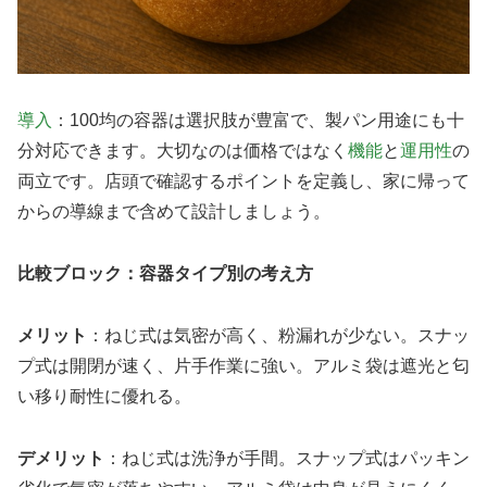
導入
：100均の容器は選択肢が豊富で、製パン用途にも十
分対応できます。大切なのは価格ではなく
機能
と
運用性
の
両立です。店頭で確認するポイントを定義し、家に帰って
からの導線まで含めて設計しましょう。
比較ブロック：容器タイプ別の考え方
メリット
：ねじ式は気密が高く、粉漏れが少ない。スナッ
プ式は開閉が速く、片手作業に強い。アルミ袋は遮光と匂
い移り耐性に優れる。
デメリット
：ねじ式は洗浄が手間。スナップ式はパッキン