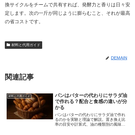
換サイクルをチームで共有すれば、発酵力と香りは日々安
定します。次の一斤が同じように膨らむこと、それが最高
の省コストです。
材料と代用ガイド
DEMAIN
関連記事
パンはバターの代わりにサラダ油
材料と代用ガイド
で作れる？配合と食感の違いが分
かる
パンはバターの代わりにサラダ油で作れ
るのかを実験と理論で解説。置き換え比
率の目安や計算式、油の種類別の風味と
食感の違い、牛乳や卵なし配合、焼成温
度と保存のコツ、マーガリンとの差や健