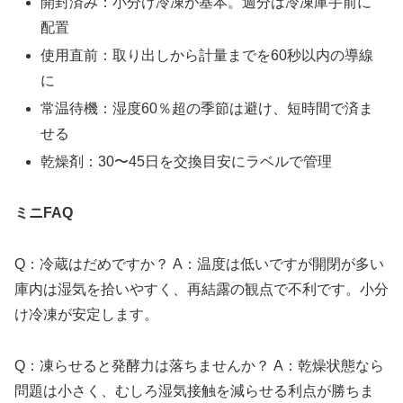
開封済み：小分け冷凍が基本。週分は冷凍庫手前に
配置
使用直前：取り出しから計量までを60秒以内の導線
に
常温待機：湿度60％超の季節は避け、短時間で済ま
せる
乾燥剤：30〜45日を交換目安にラベルで管理
ミニFAQ
Q：冷蔵はだめですか？ A：温度は低いですが開閉が多い
庫内は湿気を拾いやすく、再結露の観点で不利です。小分
け冷凍が安定します。
Q：凍らせると発酵力は落ちませんか？ A：乾燥状態なら
問題は小さく、むしろ湿気接触を減らせる利点が勝ちま