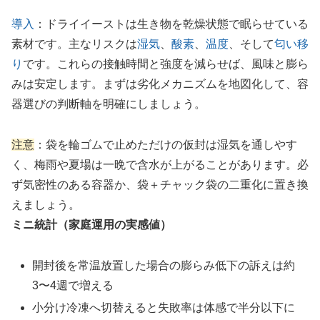
導入
：ドライイーストは生き物を乾燥状態で眠らせている
素材です。主なリスクは
湿気
、
酸素
、
温度
、そして
匂い移
り
です。これらの接触時間と強度を減らせば、風味と膨ら
みは安定します。まずは劣化メカニズムを地図化して、容
器選びの判断軸を明確にしましょう。
注意
：袋を輪ゴムで止めただけの仮封は湿気を通しやす
く、梅雨や夏場は一晩で含水が上がることがあります。必
ず気密性のある容器か、袋＋チャック袋の二重化に置き換
えましょう。
ミニ統計（家庭運用の実感値）
開封後を常温放置した場合の膨らみ低下の訴えは約
3〜4週で増える
小分け冷凍へ切替えると失敗率は体感で半分以下に