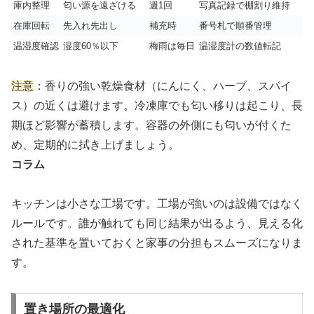
庫内整理
匂い源を遠ざける
週1回
写真記録で棚割り維持
在庫回転
先入れ先出し
補充時
番号札で順番管理
温湿度確認
湿度60％以下
梅雨は毎日
温湿度計の数値転記
注意
：香りの強い乾燥食材（にんにく、ハーブ、スパイ
ス）の近くは避けます。冷凍庫でも匂い移りは起こり、長
期ほど影響が蓄積します。容器の外側にも匂いが付くた
め、定期的に拭き上げましょう。
コラム
キッチンは小さな工場です。工場が強いのは設備ではなく
ルールです。誰が触れても同じ結果が出るよう、見える化
された基準を置いておくと家事の分担もスムーズになりま
す。
置き場所の最適化