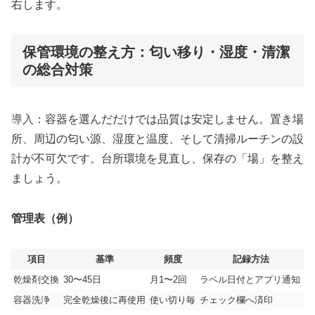
右します。
保管環境の整え方：匂い移り・湿度・清潔
の総合対策
導入
：容器を選んだだけでは品質は安定しません。置き場
所、周辺の匂い源、湿度と温度、そして清掃ルーチンの設
計が不可欠です。台所環境を見直し、保存の「場」を整え
ましょう。
管理表（例）
項目
基準
頻度
記録方法
乾燥剤交換
30〜45日
月1〜2回
ラベル日付とアプリ通知
容器洗浄
完全乾燥後に再使用
使い切り毎
チェック欄へ済印