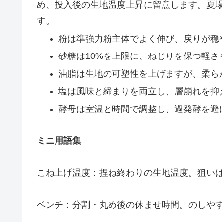
め、投入後の生地温度上昇に留意します。夏
す。
粉は準強力粉主体でよく伸び、戻りが穏
砂糖は10%を上限に、ねじりを保つ軽さ
油脂は生地の可塑性を上げますが、柔ら
塩は風味と締まりを両立し、層崩れを抑
酵母は室温と時間で調整し、過発酵を避
ミニ用語集
こね上げ温度：捏ね終わりの生地温度。狙いは2
ベンチ：分割・丸め後の休ませ時間。のしや