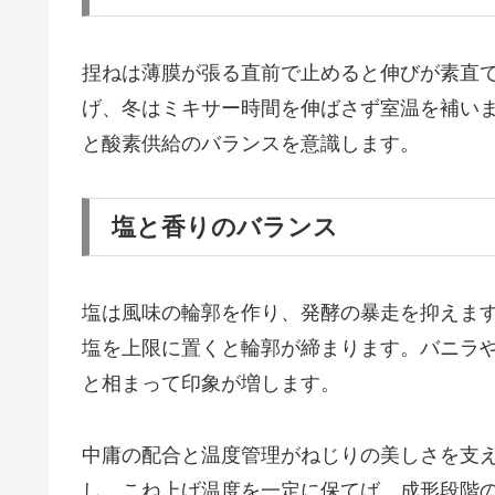
捏ねは薄膜が張る直前で止めると伸びが素直で
げ、冬はミキサー時間を伸ばさず室温を補い
と酸素供給のバランスを意識します。
塩と香りのバランス
塩は風味の輪郭を作り、発酵の暴走を抑えます。
塩を上限に置くと輪郭が締まります。バニラ
と相まって印象が増します。
中庸の配合と温度管理がねじりの美しさを支
し、こね上げ温度を一定に保てば、成形段階