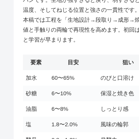
温度、そしてねじる位置と強さの一貫性です
本稿では工程を「生地設計→段取り→成形→
値と手触りの両輪で再現性を高めます。初回
と学習が早まります。
要素
目安
狙い
加水
60〜65%
のびと口溶け
砂糖
6〜10%
保湿と焼き色
油脂
6〜8%
しっとり感
塩
1.8〜2.0%
風味の輪郭