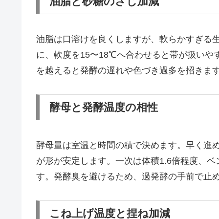
油脂と砂糖のさじ加減
油脂は口溶けを良くしますが、軟らかすぎる生
に、軟度を15〜18℃へ合わせると帯が扱いや
を越えると発酵の遅れや色づき過多を招きま
酵母と発酵温度の相性
酵母量は室温と時間の積で決めます。早く進
が形が安定します。一次は体積1.6倍程度、
す。発酵臭を避けるため、過発酵の手前で止
こね上げ温度と捏ね加減