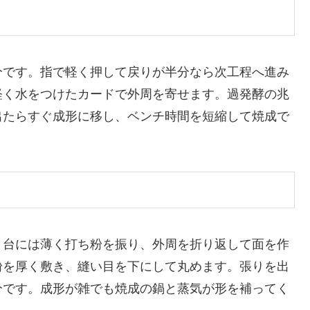
分です。指で軽く押して戻りが半分なら次工程へ進み
軽く水をつけたカードで外周を寄せます。過発酵の兆
出たらすぐ成形に移し、ベンチ時間を短縮して焼成で
。台には薄く打ち粉を振り、外周を折り返して面を作
粉を厚く敷き、縫い目を下にして丸めます。張りを出
分です。成形が雑でも焼成の鍋と蒸気が形を補ってく