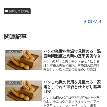
発酵とこね技術
DEMAIN
関連記事
パンの発酵を常温で見極める｜温
発酵とこね技術
度時間湿度と判断の基準実例付き
パンの発酵を常温で安定させる方法を原
理と実務の両輪で解説。季節別の温度時
間設計、一次と二次の見極め、乾燥対策
や40度帯との使い分け、冷蔵との併用、
失敗からの再設計まで具体的に学べま
す。
パンこね機の代用を見極める｜家
発酵とこね技術
電と手ごねの可否と仕上がり基準
目安
パンこね機の代用は何が現実的かを体系
化し、手ごねやスタンドミキサー、フー
ドプロセッサ、ホームベーカリー生地コ