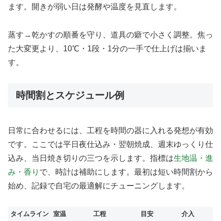
ます。開きが弱い日は発酵や温度を見直します。
蒸す→乾かすの順番を守り、道具の癖で小さく調整。焦っ
た大変更より、10℃・1段・1分の一手で仕上げは揃いま
す。
時間割とスケジュール例
日常に合わせるには、工程を時間の器に入れる発想が有効
です。ここでは平日夜仕込み・翌朝焼成、週末ゆっくり仕
込み、当日焼き切りの三つを示します。指標は
生地温・進
み・香り
で、時計は補助にします。最初は短い時間割から
始め、記録で自宅の最適解にチューニングします。
タイムライン
室温
工程
目安
介入