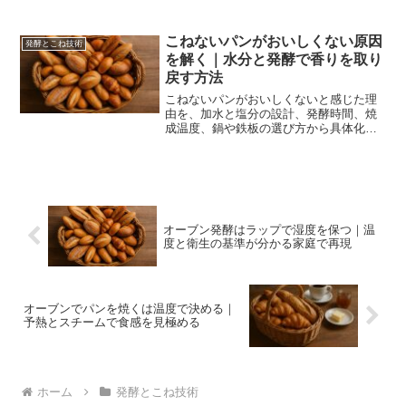
の立て直し、再利用と保存、再発防止の
記録術まで一気通貫で解説。家庭環境に
合わせた温度と時間の補正で味が安定し
こねないパンがおいしくない原因
発酵とこね技術
ます。
を解く｜水分と発酵で香りを取り
戻す方法
こねないパンがおいしくないと感じた理
由を、加水と塩分の設計、発酵時間、焼
成温度、鍋や鉄板の選び方から具体化。
失敗例と回避策、再現テンプレートまで
まとめ、家庭オーブンでも香りと食感を
安定させる道筋を示します。
オーブン発酵はラップで湿度を保つ｜温
度と衛生の基準が分かる家庭で再現
オーブンでパンを焼くは温度で決める｜
予熱とスチームで食感を見極める
ホーム
発酵とこね技術