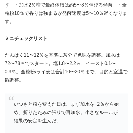
す。・加水2％増で最終体積は約5〜8％伸びる傾向。・全
粒粉10％で香りは強まるが発酵速度は5〜10％遅くなりま
す。
ミニチェックリスト
たんぱく11〜12％を基準に灰分で色味を調整。加水は
72〜78％でスタート。塩1.8〜2.2％、イースト0.1〜
0.3％。全粒粉/ライ麦は合計10〜20％まで。目的と室温で
微調整。
いつもと粉を変えた日は、まず加水を−2％から始
め、折りたたみの張りで再加水。小さなルールが
結果の安定を生んだ。