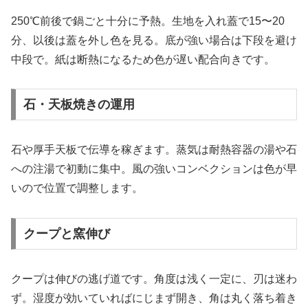
250℃前後で鍋ごと十分に予熱。生地を入れ蓋で15〜20
分、以後は蓋を外し色を見る。底が強い場合は下段を避け
中段で。紙は断熱になるため色が遅い配合向きです。
石・天板焼きの運用
石や厚手天板で伝導を稼ぎます。蒸気は耐熱容器の湯や石
への注湯で初動に集中。風の強いコンベクションは色が早
いので位置で調整します。
クープと窯伸び
クープは伸びの逃げ道です。角度は浅く一定に、刃は迷わ
ず。湿度が効いていればにじまず開き、角は丸く落ち着き