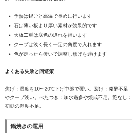
予熱は鍋ごと高温で長めに行います
石は薄い板より厚い素材が効果的です
天板二重は底色の遅れを補います
クープは浅く長く一定の角度で入れます
色が走ったら覆いで調整し焦げを避けます
よくある失敗と回避策
焦げ：温度を10〜20℃下げ中盤で覆い。裂け：発酵不足
やクープ浅い。べたつき：加水過多や焼成不足。艶なし：
初動の湿度不足。
鍋焼きの運用