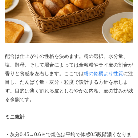
配合は仕上がりの性格を決めます。粉の選択、水分量、
塩、酵母、そして場合によっては全粒粉やライ麦の割合が
香りと食感を左右します。ここでは
粉の銘柄より性質
に注
目し、たんぱく量・灰分・粒度で設計する方針を示しま
す。目的は薄く割れる皮としなやかな内相、麦の甘みが残
る余韻です。
ミニ統計
・灰分0.45→0.6％で焼色は平均で体感0.5段階濃くなりま