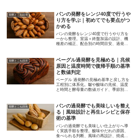
ースの可否を生地タイプ別に解説。過熱
や失敗の回避策、配合補正、時間設計、
コストまで実運用の判断基準を提示しま
パンの発酵をレンジ40度で行うや
発酵とこね技術
す。
り方を学ぶ｜初めてでも要点がつ
かめる
パンの発酵をレンジ40度で行うやり方を
一から整理。室温＋終盤加温の設計、機
種差の補正、配合別の時間目安、過発酵
や生焼けの回避、記録術まで具体例で再
現性を高めます。
ベーグル過発酵を見極める｜兆候
発酵とこね技術
原因と温度時間で復帰手順の基準
と数値判定
ベーグル 過発酵の見極め基準と戻し方を
工程別に体系化。皺や酸味の兆候、温度
と時間と酵母量の数値ガイド、季節別対
策、当日のリカバリまで一手ずつ解説
し、次回の成功に直結させます。
パンの過発酵でも美味しいを整え
発酵とこね技術
る｜風味設計と再生レシピと保存
術の基準
パンの過発酵でも美味しい仕上がりへ導
く実践手順を整理。酸味やだれの原因、
食べられる判断、風味の再設計、焼成で