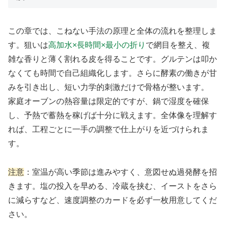
この章では、こねない手法の原理と全体の流れを整理しま
す。狙いは
高加水×長時間×最小の折り
で網目を整え、複
雑な香りと薄く割れる皮を得ることです。グルテンは叩か
なくても時間で自己組織化します。さらに酵素の働きが甘
みを引き出し、短い力学的刺激だけで骨格が整います。
家庭オーブンの熱容量は限定的ですが、鍋で湿度を確保
し、予熱で蓄熱を稼げば十分に戦えます。全体像を理解す
れば、工程ごとに一手の調整で仕上がりを近づけられま
す。
注意
：室温が高い季節は進みやすく、意図せぬ過発酵を招
きます。塩の投入を早める、冷蔵を挟む、イーストをさら
に減らすなど、速度調整のカードを必ず一枚用意してくだ
さい。