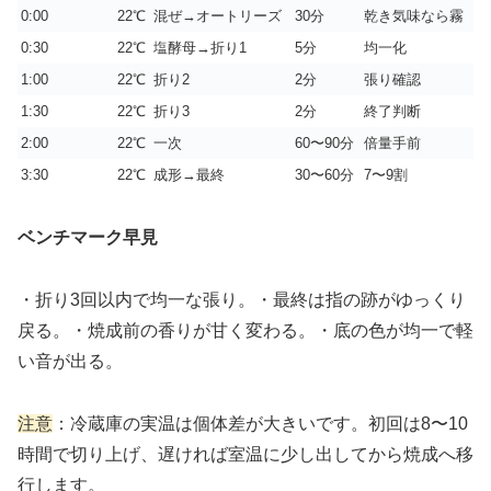
0:00
22℃
混ぜ→オートリーズ
30分
乾き気味なら霧
0:30
22℃
塩酵母→折り1
5分
均一化
1:00
22℃
折り2
2分
張り確認
1:30
22℃
折り3
2分
終了判断
2:00
22℃
一次
60〜90分
倍量手前
3:30
22℃
成形→最終
30〜60分
7〜9割
ベンチマーク早見
・折り3回以内で均一な張り。・最終は指の跡がゆっくり
戻る。・焼成前の香りが甘く変わる。・底の色が均一で軽
い音が出る。
注意
：冷蔵庫の実温は個体差が大きいです。初回は8〜10
時間で切り上げ、遅ければ室温に少し出してから焼成へ移
行します。