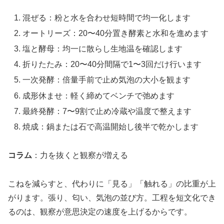
混ぜる：粉と水を合わせ短時間で均一化します
オートリーズ：20〜40分置き酵素と水和を進めます
塩と酵母：均一に散らし生地温を確認します
折りたたみ：20〜40分間隔で1〜3回だけ行います
一次発酵：倍量手前で止め気泡の大小を観ます
成形休ませ：軽く締めてベンチで弛めます
最終発酵：7〜9割で止め冷蔵や温度で整えます
焼成：鍋または石で高温開始し後半で乾かします
コラム
：力を抜くと観察が増える
こねを減らすと、代わりに「見る」「触れる」の比重が上
がります。張り、匂い、気泡の並び方。工程を短文化でき
るのは、観察が意思決定の速度を上げるからです。