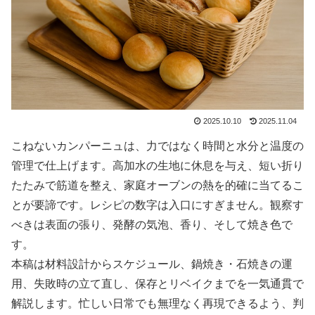
2025.10.10
2025.11.04
こねないカンパーニュは、力ではなく時間と水分と温度の
管理で仕上げます。高加水の生地に休息を与え、短い折り
たたみで筋道を整え、家庭オーブンの熱を的確に当てるこ
とが要諦です。レシピの数字は入口にすぎません。観察す
べきは表面の張り、発酵の気泡、香り、そして焼き色で
す。
本稿は材料設計からスケジュール、鍋焼き・石焼きの運
用、失敗時の立て直し、保存とリベイクまでを一気通貫で
解説します。忙しい日常でも無理なく再現できるよう、判