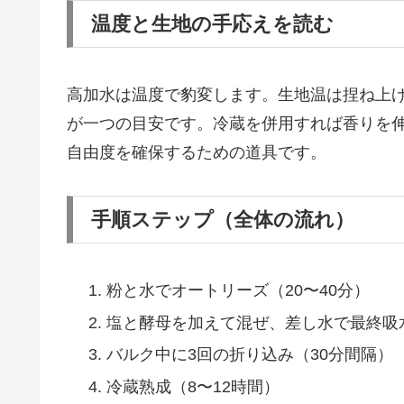
温度と生地の手応えを読む
高加水は温度で豹変します。生地温は捏ね上げで2
が一つの目安です。冷蔵を併用すれば香りを
自由度を確保するための道具です。
手順ステップ（全体の流れ）
粉と水でオートリーズ（20〜40分）
塩と酵母を加えて混ぜ、差し水で最終吸
バルク中に3回の折り込み（30分間隔）
冷蔵熟成（8〜12時間）