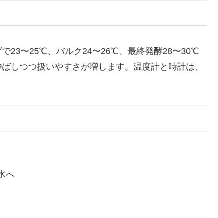
3〜25℃、バルク24〜26℃、最終発酵28〜30℃
伸ばしつつ扱いやすさが増します。温度計と時計は、
水へ