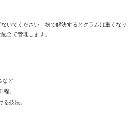
ぎないでください。粉で解決するとクラムは重くなり
は配合で管理します。
％など。
工程。
ける技法。
。