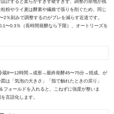
0％で設計すると柔らかすぎず硬すぎず、調整の余地が残
全粒粉やライ麦は酵素や繊維で張りを削ぐため、同じ
〜2％刻みで調整するのがブレを減らす近道です。
.1〜0.3％（長時間発酵なら下限）、オートリーズを
冷蔵8〜12時間→成形→最終発酵45〜75分→焼成、が
合図は「気泡の大きさ」「指で触れたときの戻り」
チ＆フォールドを入れると、こねずに強度が整いま
図を言語化します。