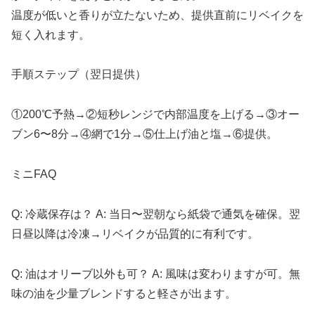
温度が低いと香りが立たないため、提供直前にリベイクを
短く入れます。
手順ステップ（翌日提供）
①200℃予熱→②短秒レンジで内部温度を上げる→③オー
ブン6〜8分→④網で1分→⑤仕上げ油と塩→⑥提供。
ミニFAQ
Q: 冷蔵保存は？ A: 当日〜翌朝なら紙袋で通気を確保。翌
日昼以降は冷凍→リベイクが品質的に有利です。
Q: 油はオリーブ以外も可？ A: 風味は変わりますが可。無
味の油を少量ブレンドすると軽さが出ます。