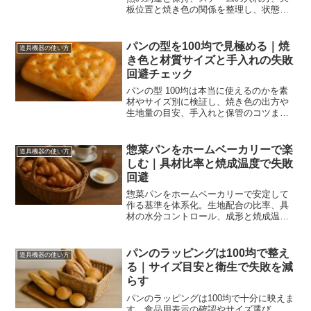
板位置と焼き色の関係を整理し、状態判
断で仕上げを安定させます。
パンの型を100均で見極める｜焼
道具機器の使い方
き色と材質サイズと手入れの失敗
回避チェック
パンの型 100均は本当に使えるのかを素
材やサイズ別に検証し、焼き色の出方や
生地量の目安、手入れと保管のコツまで
網羅します。代用品の活用や朝食向けレ
シピも具体化し、今日から失敗を減らし
て満足の焼き上がりへ導きます。
惣菜パンをホームベーカリーで楽
道具機器の使い方
しむ｜具材比率と焼成温度で失敗
回避
惣菜パンをホームベーカリーで安定して
作る基準を体系化。生地配合の比率、具
材の水分コントロール、成形と焼成温
度、保存や持ち運びのコツまで一連の流
れで再現性を高めます。
パンのラッピングは100均で整え
道具機器の使い方
る｜サイズ目安と衛生で失敗を減
らす
パンのラッピングは100均で十分に映えま
す。食品用表示の確認やサイズ選び、