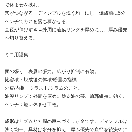
で休ませを挟む。
穴がつながる→ディンプルを浅く均一にし、焼成前に5分
ベンチでガスを落ち着かせる。
直径が伸びすぎ→外周に油膜リングを厚めにし、厚み優先
へ切り替える。
ミニ用語集
面の張り：表層の張力。広がり抑制に有効。
比容積：焼成後の体積/粉量の指標。
外皮/内相：クラスト/クラムのこと。
油膜リング：外周を厚めに塗る油の帯。輪郭維持に効く。
ベンチ：短い休ませ工程。
成形はリズムと外周の厚みづくりが命です。ディンプルは
浅く均一、具材は水分を抑え、厚み優先で直径を後決めに