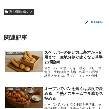
道具機器の使い方
DEMAIN
関連記事
スケッパーの使い方は基本から応
道具機器の使い方
用まで｜生地分割が速くなる基準
と掃除術
スケッパーの使い方を一冊化。握り方や
角度、生地分割と成形、作業台の掃除、
材質とサイズの選び方、メンテや衛生ま
で手順化します。迷いを減らし作業時間
を短縮できます。
オーブンでパンを焼くは温度で決
道具機器の使い方
める｜予熱とスチームで食感を見
極める
オーブンでパンを焼く手順を基準化。予
熱の到達と保持、スチームの入れ方、天