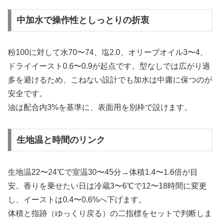
中加水で操作性としっとりの折衷
粉100に対して水70〜74、塩2.0、オリーブオイル3〜4、
ドライイースト0.6〜0.9が起点です。型なしでは広がり過
多を避けるため、こねない設計でも加水は中庸に保つのが
安全です。
油は配合内3%を基準に、表面用を別枠で設けます。
生地温と時間のリンク
生地温22〜24℃で室温30〜45分→体積1.4〜1.6倍が目
安。香りを乗せたい日は冷蔵3〜6℃で12〜18時間に変更
し、イーストは0.4〜0.6%へ下げます。
体積と指跡（ゆっくり戻る）の二指標をセットで判断しま