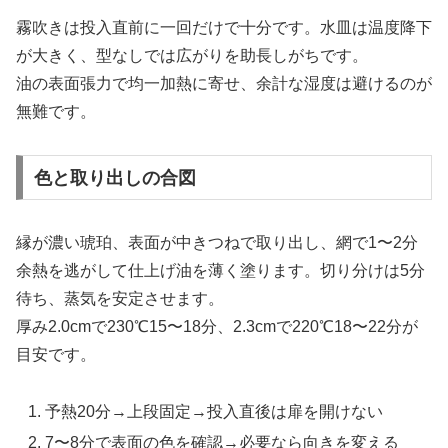
霧吹きは投入直前に一回だけで十分です。水皿は温度降下
が大きく、型なしでは広がりを助長しがちです。
油の表面張力で均一加熱に寄せ、余計な湿度は避けるのが
無難です。
色と取り出しの合図
縁が濃い琥珀、表面が中きつねで取り出し、網で1〜2分
余熱を逃がして仕上げ油を薄く塗ります。切り分けは5分
待ち、蒸気を安定させます。
厚み2.0cmで230℃15〜18分、2.3cmで220℃18〜22分が
目安です。
予熱20分→上段固定→投入直後は扉を開けない
7〜8分で表面の色を確認→必要なら向きを変える