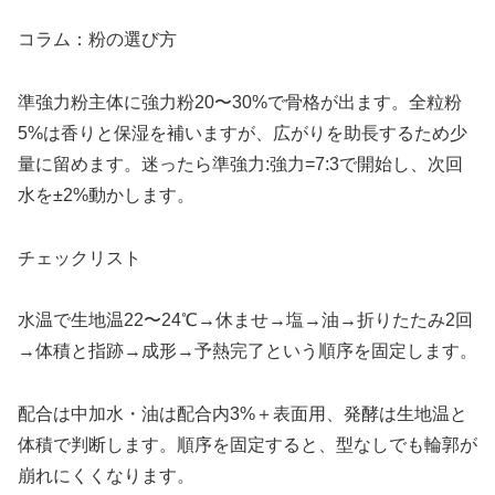
コラム：粉の選び方
準強力粉主体に強力粉20〜30%で骨格が出ます。全粒粉
5%は香りと保湿を補いますが、広がりを助長するため少
量に留めます。迷ったら準強力:強力=7:3で開始し、次回
水を±2%動かします。
チェックリスト
水温で生地温22〜24℃→休ませ→塩→油→折りたたみ2回
→体積と指跡→成形→予熱完了という順序を固定します。
配合は中加水・油は配合内3%＋表面用、発酵は生地温と
体積で判断します。順序を固定すると、型なしでも輪郭が
崩れにくくなります。