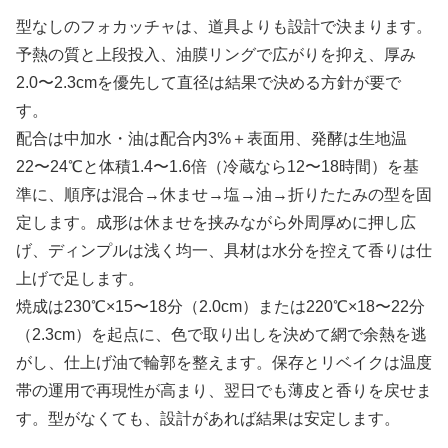
型なしのフォカッチャは、道具よりも設計で決まります。
予熱の質と上段投入、油膜リングで広がりを抑え、厚み
2.0〜2.3cmを優先して直径は結果で決める方針が要で
す。
配合は中加水・油は配合内3%＋表面用、発酵は生地温
22〜24℃と体積1.4〜1.6倍（冷蔵なら12〜18時間）を基
準に、順序は混合→休ませ→塩→油→折りたたみの型を固
定します。成形は休ませを挟みながら外周厚めに押し広
げ、ディンプルは浅く均一、具材は水分を控えて香りは仕
上げで足します。
焼成は230℃×15〜18分（2.0cm）または220℃×18〜22分
（2.3cm）を起点に、色で取り出しを決めて網で余熱を逃
がし、仕上げ油で輪郭を整えます。保存とリベイクは温度
帯の運用で再現性が高まり、翌日でも薄皮と香りを戻せま
す。型がなくても、設計があれば結果は安定します。