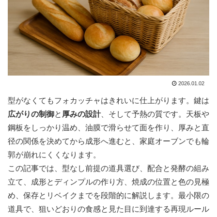
2026.01.02
型がなくてもフォカッチャはきれいに仕上がります。鍵は
広がりの制御
と
厚みの設計
、そして予熱の質です。天板や
鋼板をしっかり温め、油膜で滑らせて面を作り、厚みと直
径の関係を決めてから成形へ進むと、家庭オーブンでも輪
郭が崩れにくくなります。
この記事では、型なし前提の道具選び、配合と発酵の組み
立て、成形とディンプルの作り方、焼成の位置と色の見極
め、保存とリベイクまでを段階的に解説します。最小限の
道具で、狙いどおりの食感と見た目に到達する再現ルール