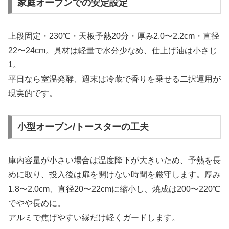
家庭オーブンでの安定設定
上段固定・230℃・天板予熱20分・厚み2.0〜2.2cm・直径
22〜24cm。具材は軽量で水分少なめ、仕上げ油は小さじ
1。
平日なら室温発酵、週末は冷蔵で香りを乗せる二択運用が
現実的です。
小型オーブン/トースターの工夫
庫内容量が小さい場合は温度降下が大きいため、予熱を長
めに取り、投入後は扉を開けない時間を厳守します。厚み
1.8〜2.0cm、直径20〜22cmに縮小し、焼成は200〜220℃
でやや長めに。
アルミで焦げやすい縁だけ軽くガードします。