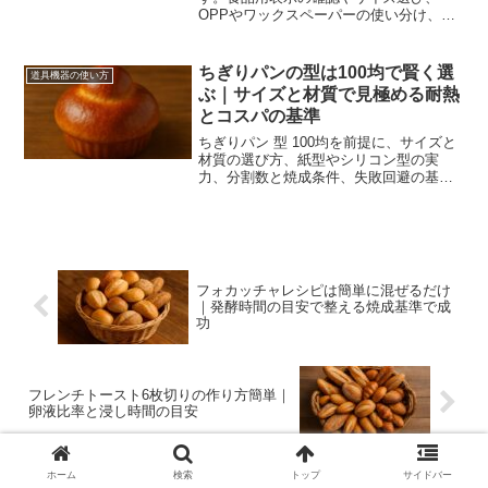
OPPやワックスペーパーの使い分け、湿
気と油対策、量産時の段取りまでをH3で
具体化し再現性を高めます。
ちぎりパンの型は100均で賢く選
道具機器の使い方
ぶ｜サイズと材質で見極める耐熱
とコスパの基準
ちぎりパン 型 100均を前提に、サイズと
材質の選び方、紙型やシリコン型の実
力、分割数と焼成条件、失敗回避の基準
までを数値で整理。買ってすぐ再現でき
る判断軸と節約のコツを解説します。
フォカッチャレシピは簡単に混ぜるだけ
｜発酵時間の目安で整える焼成基準で成
功
フレンチトースト6枚切りの作り方簡単｜
卵液比率と浸し時間の目安
ホーム
検索
トップ
サイドバー