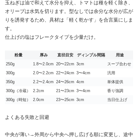
玉ねぎは油で和えて水分を抑え、トマトは種を軽く除き、
オリーブは水気を切ります。型なしでは余分な水分が広が
りを誘発するため、具材は「軽く乾かす」を合言葉にしま
す。
仕上げの塩はフレークタイプを少量だけ。
粉量
厚み
直径目安
ディンプル間隔
用途
250g
1.8〜2.0cm
20〜22cm
3cm
スープ合わせ
300g
2.0〜2.2cm
22〜24cm
3〜4cm
汎用
350g
2.2〜2.4cm
24〜26cm
4cm
単体提供
300g（冷蔵）
2.2cm
21〜23cm
3〜4cm
香り強調
300g（時短）
2.0cm
23〜25cm
3cm
当日仕上げ
よくある失敗と回避
中央が薄い→外周から中央へ押し広げる順に変更し、途中