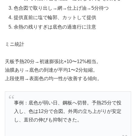
色合図で取り出し→網→仕上げ油→5分待つ
提供直前に塩で輪郭、カットして提供
余熱の残りすぎは底色の過進行に注意
ミニ統計
天板予熱20分→初速膨張比+10〜12%相当。
油膜あり→底色の到達が平均1〜2分短縮。
上段使用→表面色の均一性が改善する傾向。
事例：底色が弱い日、鋼板へ切替。予熱25分で投
入し、色は12分で合図。外周の立ち上がりが安定
し、直径の伸びも抑制できた。