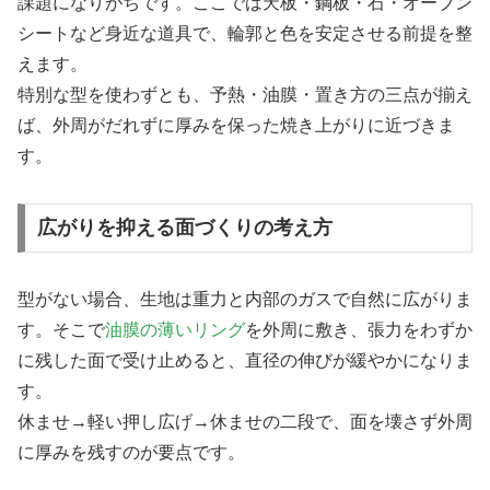
課題になりがちです。ここでは天板・鋼板・石・オーブン
シートなど身近な道具で、輪郭と色を安定させる前提を整
えます。
特別な型を使わずとも、予熱・油膜・置き方の三点が揃え
ば、外周がだれずに厚みを保った焼き上がりに近づきま
す。
広がりを抑える面づくりの考え方
型がない場合、生地は重力と内部のガスで自然に広がりま
す。そこで
油膜の薄いリング
を外周に敷き、張力をわずか
に残した面で受け止めると、直径の伸びが緩やかになりま
す。
休ませ→軽い押し広げ→休ませの二段で、面を壊さず外周
に厚みを残すのが要点です。