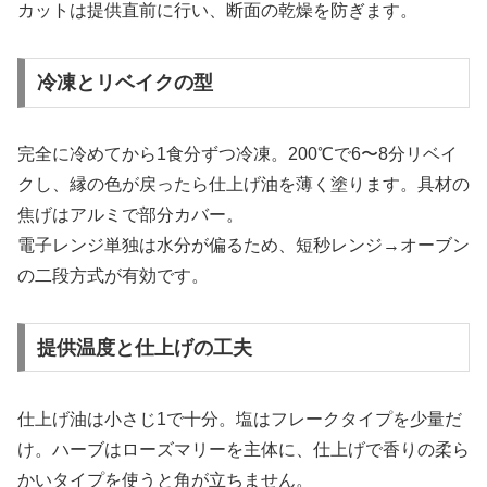
カットは提供直前に行い、断面の乾燥を防ぎます。
冷凍とリベイクの型
完全に冷めてから1食分ずつ冷凍。200℃で6〜8分リベイ
クし、縁の色が戻ったら仕上げ油を薄く塗ります。具材の
焦げはアルミで部分カバー。
電子レンジ単独は水分が偏るため、短秒レンジ→オーブン
の二段方式が有効です。
提供温度と仕上げの工夫
仕上げ油は小さじ1で十分。塩はフレークタイプを少量だ
け。ハーブはローズマリーを主体に、仕上げで香りの柔ら
かいタイプを使うと角が立ちません。