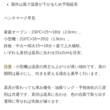
屋外は風で温度が下がるため予熱延長
ベンチマーク早見
家庭オーブン：230℃×15〜18分（2.0cm）。
小型機：210℃×16〜20分（1.9cm）。
鉄板：中火〜弱火15〜18分＋蓋で上火補助。
いずれも直径は器具に合わせ22±2cmを目安。
注意
：小型機は温度の再立ち上がりが遅い傾向です。扉の
開閉は最小にし、向きを変える場合も素早く行います。
器具が変わっても厚み優先・油膜リング・予熱強化の三原
則は共通です。直径は器具に合わせ、色の合図で取り出す
運用に寄せれば失敗が減ります。