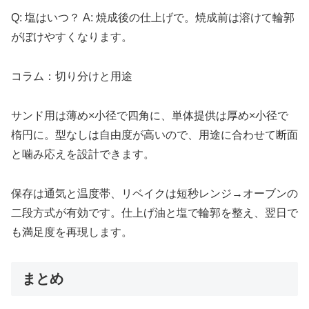
Q: 塩はいつ？ A: 焼成後の仕上げで。焼成前は溶けて輪郭
がぼけやすくなります。
コラム：切り分けと用途
サンド用は薄め×小径で四角に、単体提供は厚め×小径で
楕円に。型なしは自由度が高いので、用途に合わせて断面
と噛み応えを設計できます。
保存は通気と温度帯、リベイクは短秒レンジ→オーブンの
二段方式が有効です。仕上げ油と塩で輪郭を整え、翌日で
も満足度を再現します。
まとめ