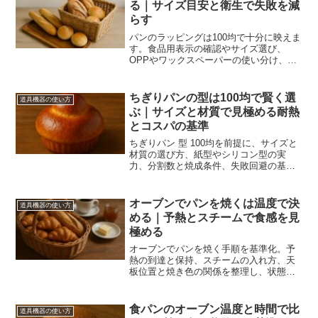
る｜サイズ目安と衛生で失敗を減
らす
パンのラッピングは100均で十分に映えま
す。食品用表示の確認やサイズ選び、
OPPやワックスペーパーの使い分け、湿
気と油対策、量産時の段取りまでをH3で
具体化し再現性を高めます。
ちぎりパンの型は100均で賢く選
道具機器の使い方
ぶ｜サイズと材質で見極める耐熱
とコスパの基準
ちぎりパン 型 100均を前提に、サイズと
材質の選び方、紙型やシリコン型の実
力、分割数と焼成条件、失敗回避の基準
までを数値で整理。買ってすぐ再現でき
る判断軸と節約のコツを解説します。
オーブンでパンを焼くは温度で決
道具機器の使い方
める｜予熱とスチームで食感を見
極める
オーブンでパンを焼く手順を基準化。予
熱の到達と保持、スチームの入れ方、天
板位置と焼き色の関係を整理し、状態判
断で仕上げを安定させます。
食パンのオーブン温度と時間で比
道具機器の使い方