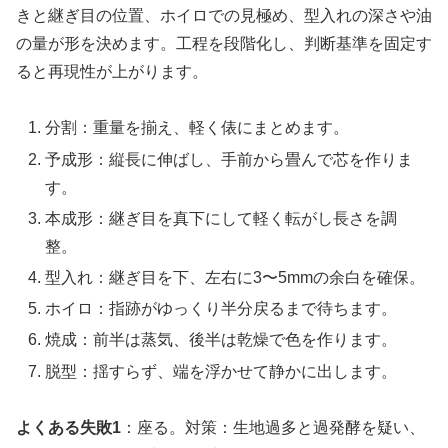
きと継ぎ目の位置、ホイロでの見極め、型入れの深さや油
の量が形を決めます。工程を段階化し、判断基準を固定す
ると再現性が上がります。
分割：重量を揃え、軽く俵にまとめます。
予成形：縦長に伸ばし、手前から畳んで芯を作りま
す。
本成形：継ぎ目を真下にして軽く転がし長さを調
整。
型入れ：継ぎ目を下、左右に3〜5mmの余白を確保。
ホイロ：指跡がゆっくり半分戻るまで待ちます。
焼成：前半は蒸気、後半は乾燥で色を作ります。
脱型：揺すらず、端を浮かせて静かに出します。
よくある失敗1
：座る。対策：生地過多と過発酵を疑い、