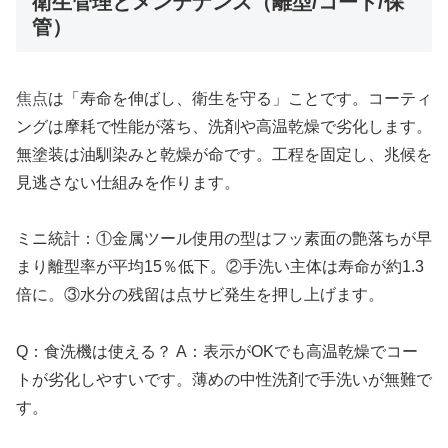
衛生管理とメンテナンス（離型/コート/保
管）
焦点
は「寿命を伸ばし、衛生を守る」ことです。コーティ
ングは摩耗で性能が落ち、洗剤や高温乾燥で劣化します。
無塗装は油馴染みと乾燥が命です。工程を固定し、兆候を
見逃さない仕組みを作ります。
ミニ統計：①金属ツール使用の型はフッ素面の艶落ちが早
まり離型率が平均15％低下。②手洗い主体は寿命が約1.3
倍に。③水分の残留は点サビ発生を押し上げます。
Q：食洗機は使える？ A：表示がOKでも高温乾燥でコー
トが劣化しやすいです。薄めの中性洗剤で手洗いが無難で
す。