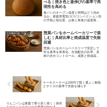
べる｜焼き色と釜伸びの基準で再
現性を高める
食パンのオーブン温度と時間はどう決め
るか。家庭用電気/ガス/コンベクション別
の予熱と段位置、山食と角食の温度推
移、焼き色や焼成減の評価、サイズ換算
まで実務的に解説します。
惣菜パンをホームベーカリーで楽
道具機器の使い方
しむ｜具材比率と焼成温度で失敗
回避
惣菜パンをホームベーカリーで安定して
作る基準を体系化。生地配合の比率、具
材の水分コントロール、成形と焼成温
度、保存や持ち運びのコツまで一連の流
れで再現性を高めます。
ケーキクーラーは100均で賢く選ぶ｜耐熱
とサイズの基準で失敗を減らす
りんごパンは家庭で香り高く焼く｜保存
とホームベーカリーの基準が分かる