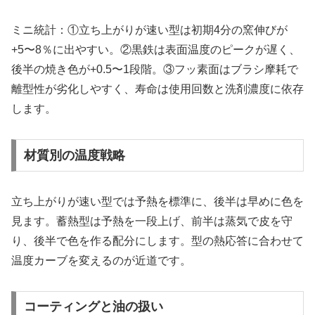
ミニ統計：①立ち上がりが速い型は初期4分の窯伸びが
+5〜8％に出やすい。②黒鉄は表面温度のピークが遅く、
後半の焼き色が+0.5〜1段階。③フッ素面はブラシ摩耗で
離型性が劣化しやすく、寿命は使用回数と洗剤濃度に依存
します。
材質別の温度戦略
立ち上がりが速い型では予熱を標準に、後半は早めに色を
見ます。蓄熱型は予熱を一段上げ、前半は蒸気で皮を守
り、後半で色を作る配分にします。型の熱応答に合わせて
温度カーブを変えるのが近道です。
コーティングと油の扱い