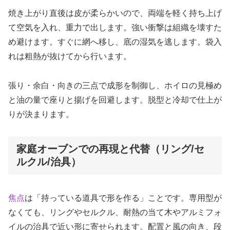
焼き上がり直後は皮が柔らかいので、両端を軽く持ち上げ
て空気を入れ、重力で出します。強い衝撃は組織を壊すた
め避けます。すぐに網へ移し、底の湿気を逃します。袋入
れは粗熱が抜けてから行います。
張り・余白・向きの三点で成形を制御し、ホイロの見極め
と油の量で座りと揚げを回避します。脱型と冷却で仕上が
りが決まります。
家庭オーブンでの再現と代替（リング/セ
ルクル/治具）
焦点
は「持っている道具で形を作る」ことです。専用型が
なくても、リングやセルクル、耐熱の当て木やアルミフォ
イルの治具で近い形に寄せられます。配置と風の向き、段