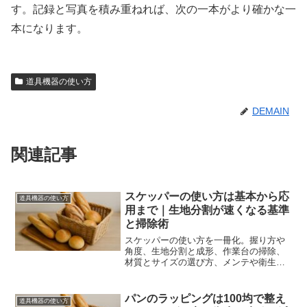
す。記録と写真を積み重ねれば、次の一本がより確かな一
本になります。
道具機器の使い方
DEMAIN
関連記事
スケッパーの使い方は基本から応
道具機器の使い方
用まで｜生地分割が速くなる基準
と掃除術
スケッパーの使い方を一冊化。握り方や
角度、生地分割と成形、作業台の掃除、
材質とサイズの選び方、メンテや衛生ま
で手順化します。迷いを減らし作業時間
を短縮できます。
パンのラッピングは100均で整え
道具機器の使い方