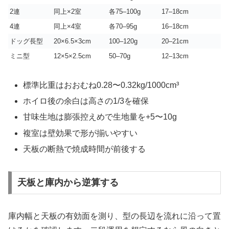
2連
同上×2室
各75–100g
17–18cm
4連
同上×4室
各70–95g
16–18cm
ドッグ長型
20×6.5×3cm
100–120g
20–21cm
ミニ型
12×5×2.5cm
50–70g
12–13cm
標準比重はおおむね0.28〜0.32kg/1000cm³
ホイロ後の余白は高さの1/3を確保
甘味生地は膨張控えめで生地量を+5〜10g
複室は壁効果で形が揃いやすい
天板の断熱で焼成時間が前後する
天板と庫内から逆算する
庫内幅と天板の有効面を測り、型の長辺を流れに沿って置