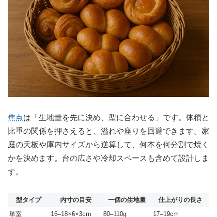
焦点
は「生地量を先に決め、型に合わせる」です。体積と
比重の関係を押さえると、溢れや座りを回避できます。家
庭の天板や庫内サイズから逆算して、何本を何分割で焼く
かを決めます。台の広さや冷却スペースも含めて設計しま
す。
型タイプ
内寸の目安
一個の生地量
仕上がりの長さ
単室
16–18×6×3cm
80–110g
17–19cm