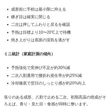
成形前に手粉は最小限に抑える
継ぎ目は確実に閉じる
二次は押してふわりと戻るを確認
予熱は目標より10〜20℃上で待機
焼き上がりは底面の湿気を逃がす
ミニ統計（家庭計測の傾向）
予熱強化で窯伸び不足が約30%減
二次八割運用で腰折れ発生率が約25%減
冷却徹底で翌日のしっとり感が約20%向上
張りのある成形、八割で止める二次、初期高温の焼成がそ
ろえば、香り・見た目・食感が同時に整います。