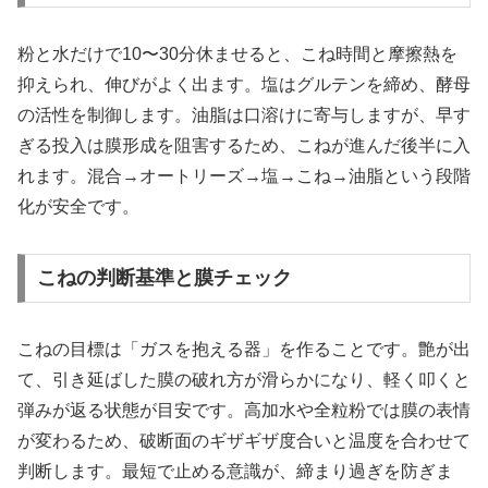
粉と水だけで10〜30分休ませると、こね時間と摩擦熱を
抑えられ、伸びがよく出ます。塩はグルテンを締め、酵母
の活性を制御します。油脂は口溶けに寄与しますが、早す
ぎる投入は膜形成を阻害するため、こねが進んだ後半に入
れます。混合→オートリーズ→塩→こね→油脂という段階
化が安全です。
こねの判断基準と膜チェック
こねの目標は「ガスを抱える器」を作ることです。艶が出
て、引き延ばした膜の破れ方が滑らかになり、軽く叩くと
弾みが返る状態が目安です。高加水や全粒粉では膜の表情
が変わるため、破断面のギザギザ度合いと温度を合わせて
判断します。最短で止める意識が、締まり過ぎを防ぎま