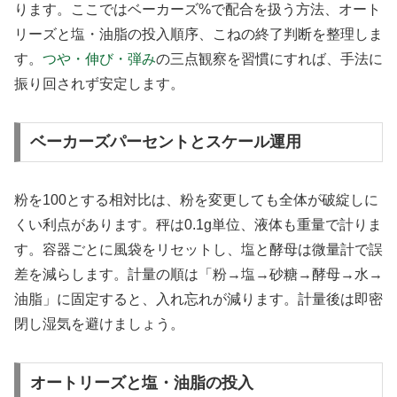
ります。ここではベーカーズ%で配合を扱う方法、オート
リーズと塩・油脂の投入順序、こねの終了判断を整理しま
す。
つや・伸び・弾み
の三点観察を習慣にすれば、手法に
振り回されず安定します。
ベーカーズパーセントとスケール運用
粉を100とする相対比は、粉を変更しても全体が破綻しに
くい利点があります。秤は0.1g単位、液体も重量で計りま
す。容器ごとに風袋をリセットし、塩と酵母は微量計で誤
差を減らします。計量の順は「粉→塩→砂糖→酵母→水→
油脂」に固定すると、入れ忘れが減ります。計量後は即密
閉し湿気を避けましょう。
オートリーズと塩・油脂の投入