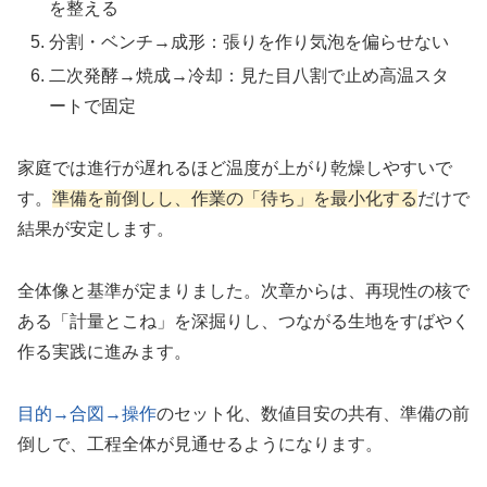
を整える
分割・ベンチ→成形：張りを作り気泡を偏らせない
二次発酵→焼成→冷却：見た目八割で止め高温スタ
ートで固定
家庭では進行が遅れるほど温度が上がり乾燥しやすいで
す。
準備を前倒しし、作業の「待ち」を最小化する
だけで
結果が安定します。
全体像と基準が定まりました。次章からは、再現性の核で
ある「計量とこね」を深掘りし、つながる生地をすばやく
作る実践に進みます。
目的→合図→操作
のセット化、数値目安の共有、準備の前
倒しで、工程全体が見通せるようになります。