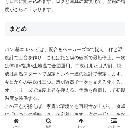
く日常に組み込めます。ログと写真の習慣化で、翌週の精
度がさらに上がります。
まとめ
パン 基本 レシピは、配合をベーカーズ%で捉え、秤と温
度計で土台を作り、こねは艶と膜の破断で最短停止、一次
は体積×指跡×生地温で合図運用、二次は見た目八割、焼
成は高温スタートで固定という一連の設計で安定します。
今日からの実践は三つ。透明容器で一次を見える化する。
オートリーズで温度上昇を抑える。予熱を前倒しして初期
温度を確保する。
この三点が揃えば、家庭の環境でも再現性が上がり、食卓
に「いつもの美味しさ」が定着します。次の一斤は、あな
たの標準に更新された確かな一歩になります。
ホーム
検索
トップ
サイドバー