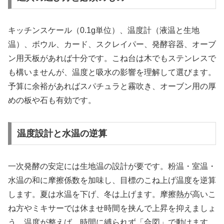
キッチンスケール（0.1g単位）、温度計（液温と生地
温）、ボウル、カード、スクレイパー、発酵容器、オーブ
ン用天板があれば十分です。こね台は木でもステンレスで
も構いませんが、温度と吸水の影響を理解して選びます。
予算に余裕があればスパチュラと霧吹き、オーブン用の厚
めの板や石も有効です。
温度設計と水温の逆算
一次発酵の安定には生地温の設計が要です。粉温・室温・
水温の和に摩擦係数を加味し、目標のこね上げ温度を逆算
します。夏は水温を下げ、冬は上げます。摩擦熱が高いこ
ね方やミキサーでは休ませ時間を挟んで上昇を抑えましょ
う。温度が整えば、時間に縛られず「合図」で動けます。