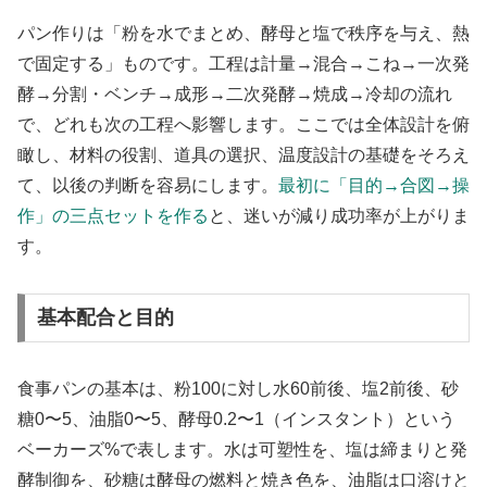
パン作りは「粉を水でまとめ、酵母と塩で秩序を与え、熱
で固定する」ものです。工程は計量→混合→こね→一次発
酵→分割・ベンチ→成形→二次発酵→焼成→冷却の流れ
で、どれも次の工程へ影響します。ここでは全体設計を俯
瞰し、材料の役割、道具の選択、温度設計の基礎をそろえ
て、以後の判断を容易にします。
最初に「目的→合図→操
作」の三点セットを作る
と、迷いが減り成功率が上がりま
す。
基本配合と目的
食事パンの基本は、粉100に対し水60前後、塩2前後、砂
糖0〜5、油脂0〜5、酵母0.2〜1（インスタント）という
ベーカーズ%で表します。水は可塑性を、塩は締まりと発
酵制御を、砂糖は酵母の燃料と焼き色を、油脂は口溶けと