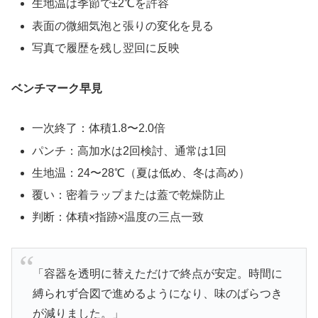
生地温は季節で±2℃を許容
表面の微細気泡と張りの変化を見る
写真で履歴を残し翌回に反映
ベンチマーク早見
一次終了：体積1.8〜2.0倍
パンチ：高加水は2回検討、通常は1回
生地温：24〜28℃（夏は低め、冬は高め）
覆い：密着ラップまたは蓋で乾燥防止
判断：体積×指跡×温度の三点一致
「容器を透明に替えただけで終点が安定。時間に
縛られず合図で進めるようになり、味のばらつき
が減りました。」