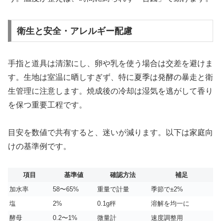
衛生と安全・アレルギー配慮
手指と道具は清潔にし、卵や乳を使う場合は交差を避けま
す。生地は室温に晒しすぎず、特に夏季は発酵の暴走と衛
生管理に注意します。焼成後の冷却は湿気を逃がして香り
を保つ重要工程です。
目安を数値で共有すると、迷いが減ります。以下は家庭向
けの基準例です。
項目
基準値
確認方法
補足
加水率
58〜65%
重量で計量
季節で±2%
塩
2%
0.1g秤
溶解を均一に
酵母
0.2〜1%
微量計
速度調整用