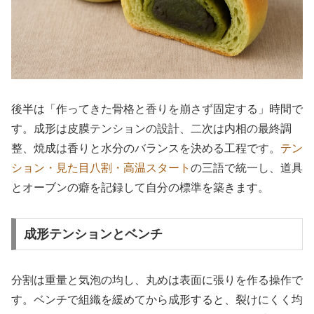
後半は「作ってきた骨格と香りを崩さず固定する」時間で
す。成形は皮膜テンションの設計、二次は内相の最終調
整、焼成は香りと水分のバランスを決める工程です。
テン
ション・見た目八割・高温スタート
の三語で統一し、道具
とオーブンの癖を記録して自分の標準を築きます。
成形テンションとベンチ
分割は重量と気泡の均し、丸めは表面に張りを作る操作で
す。ベンチで組織を緩めてから成形すると、裂けにくく均