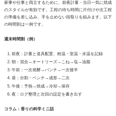
家事や仕事と両立するために、前夜計量・当日一気に焼成
のスタイルが有効です。工程の待ち時間に片付けや次工程
の準備を差し込み、手を止めない段取りを組みます。以下
の時間割は一例です。
週末時間割（例）
前夜：計量と道具配置、粉温・室温・水温を記録
朝：混合→オートリーズ→こね→塩→油脂
午前：一次発酵→パンチ→一次後半
昼：分割・ベンチ→成形→二次
午後：予熱→焼成→冷却→保存
夜：ログ整理と次回の設定を書き出す
コラム：香りの科学ミニ話