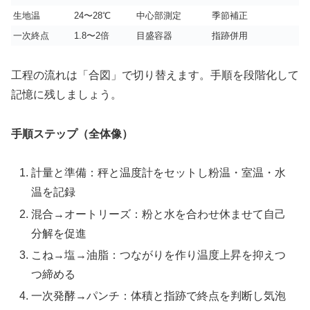
生地温
24〜28℃
中心部測定
季節補正
一次終点
1.8〜2倍
目盛容器
指跡併用
工程の流れは「合図」で切り替えます。手順を段階化して
記憶に残しましょう。
手順ステップ（全体像）
計量と準備：秤と温度計をセットし粉温・室温・水
温を記録
混合→オートリーズ：粉と水を合わせ休ませて自己
分解を促進
こね→塩→油脂：つながりを作り温度上昇を抑えつ
つ締める
一次発酵→パンチ：体積と指跡で終点を判断し気泡