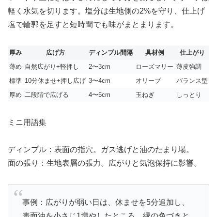
軽く水気を切ります。塩分は生地側の2%を守り、仕上げ
塩で輪郭を足すと短時間でも味がまとまります。
厚み
広げ方
ディンプル間隔
具材例
仕上がり
薄め
自然広がり+軽押し
2〜3cm
ローズマリー
薄皮強調
標準
10分休ませ+押し広げ
3〜4cm
オリーブ
バランス型
厚め
二段階で広げる
4〜5cm
玉ねぎ
しっとり
ミニ用語集
ディンプル：表面の指穴。ガス逃げと油のたまり場。
面の張り：生地表層の張力。広がりと気泡保持に影響。
事例：広がりが弱い日は、休ませを5分追加し、
表面油を小さじ1増やしたところ、縁の色づきと