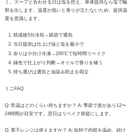
く。スープと合わせる日は塩を控え、単体提供なら塩で輪
郭を出します。温度が低いと香りが立たないため、提供温
度を意識します。
焼成後5分冷却→紙袋で通気
当日提供は仕上げ油と塩を最小で
余りは小分け冷凍→200℃で短時間リベイク
縁色で仕上がり判断→オイルで香りを補う
持ち運びは通気と油染み防止を両立
ミニFAQ
Q: 常温はどのくらい持ちますか？ A: 季節で差があり12〜
24時間が目安です。翌日はリベイク前提にします。
Q: 電子レンジは使えますか？ A: 短秒で内部を温め、続け