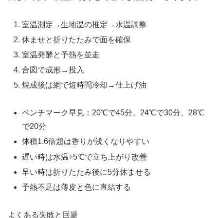
室温測定→生地温の推定→水温調整
休ませと折りたたみで面を確保
室温発酵と予熱を並走
合図で成形→投入
焼成後は網で短時間冷却→仕上げ油
ベンチマーク早見：20℃で45分、24℃で30分、28℃
で20分
体積1.6倍超は香りが浅くなりやすい
遅い時は水温+5℃で立ち上がり改善
早い時は折りたたみ後に5分休ませる
予熱不足は薄皮と色に直結する
よくある失敗と回避