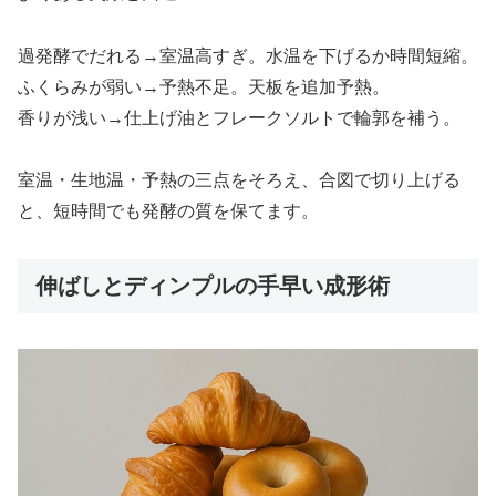
過発酵でだれる→室温高すぎ。水温を下げるか時間短縮。
ふくらみが弱い→予熱不足。天板を追加予熱。
香りが浅い→仕上げ油とフレークソルトで輪郭を補う。
室温・生地温・予熱の三点をそろえ、合図で切り上げる
と、短時間でも発酵の質を保てます。
伸ばしとディンプルの手早い成形術