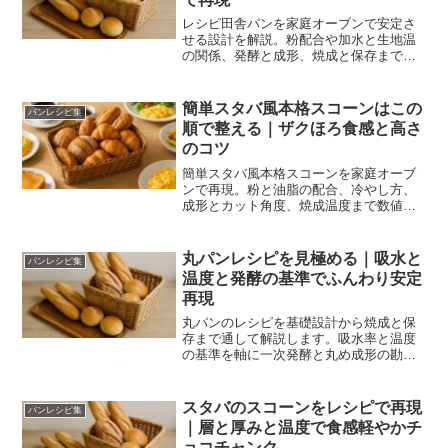
レシピ田舎パンを家庭オーブンで安定さ
せる設計を解説。粉配合や加水と生地温
の関係、発酵と成形、焼成と保存まで具
体的な数値と手順で再現性を高めます。
簡単スタバ風本格スコーンはこの
パンレシピ集
順で整える｜ザクほろ食感と高さ
のコツ
簡単スタバ風本格スコーンを家庭オーブ
ンで再現。粉と油脂の配合、冷やし方、
成形とカット角度、焼成温度まで数値と
合図で解説。混ぜるだけでも高さと割れ
目が決まり、翌朝のリベイクも美味で
す。
丸パンレシピを見極める｜吸水と
パンレシピ集
温度と発酵の基準でふんわり安定
再現
丸パンのレシピを基礎設計から焼成と保
存まで通して解説します。吸水率と温度
の基準を軸に一次発酵と丸め成形の勘ど
ころを可視化。初心者の計量や発酵の迷
いもQ&Aで先回りし、ふんわり食感を何
度でも再現できるようになります。
スタバのスコーンをレシピで再現
パンレシピ集
｜層と厚みと温度で食感軽やかチ
ョコチャンク