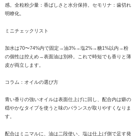
感。全粒粉少量：香ばしさと水分保持。セモリナ：歯切れ
明瞭化。
ミニチェックリスト
加水は70〜74%内で固定→油3%→塩2%→糖1%以内→粉
の個性は控えめ→表面油は別枠。これで時短でも香りと薄
皮が両立します。
コラム：オイルの選び方
青い香りの強いオイルは表面仕上げに回し、配合内は癖の
穏やかなタイプを使うと味のバランスが取りやすくなりま
す。
配合はミニマルに、油は二段使い、塩は仕上げ側で足す発