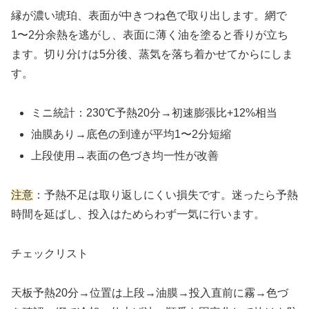
縁が濃い琥珀、表面が中きつね色で取り出します。網で
1〜2分余熱を逃がし、表面に薄く油を塗ると香りが立ち
ます。切り分けは5分後、蒸気を落ち着かせてからにしま
す。
ミニ統計：230℃予熱20分→初速膨張比+12%相当
油膜あり→底色の到達が平均1〜2分短縮
上段使用→表面の色づき均一性が改善
注意
：予熱不足は取り返しにくい損失です。迷ったら予熱
時間を延ばし、投入はためらわず一気に行います。
チェックリスト
天板予熱20分→位置は上段→油膜→投入直前に霧→色づ