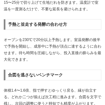
15〜25分で切り上げて生地だれを防ぎます。温度計で室
温を一度測るだけで、不要な延長を避けられます。
予熱と並走する発酵の合わせ方
オーブンを230℃で20分以上予熱します。室温発酵の後半
で予熱を開始し、成形中に予熱が頂点に達するように合わ
せます。待ち時間を圧縮しながら、投入直後の膨らみを最
大化できます。
合図を逃さないベンチマーク
体積1.4〜1.6倍、指で押すとゆっくり戻る、縁が自立す
る。どれか二つが揃えば次工程に進みます。合図を文字で
残し、次回の調整に使うと時短でも精度が上がります。