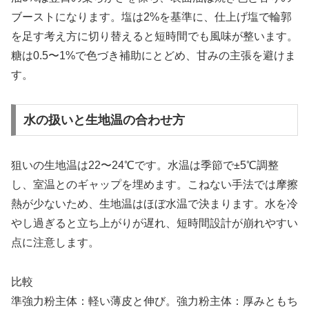
ブーストになります。塩は2%を基準に、仕上げ塩で輪郭
を足す考え方に切り替えると短時間でも風味が整います。
糖は0.5〜1%で色づき補助にとどめ、甘みの主張を避けま
す。
水の扱いと生地温の合わせ方
狙いの生地温は22〜24℃です。水温は季節で±5℃調整
し、室温とのギャップを埋めます。こねない手法では摩擦
熱が少ないため、生地温はほぼ水温で決まります。水を冷
やし過ぎると立ち上がりが遅れ、短時間設計が崩れやすい
点に注意します。
比較
準強力粉主体：軽い薄皮と伸び。強力粉主体：厚みともち