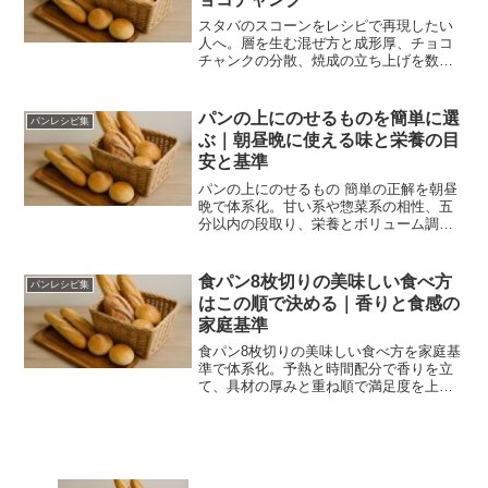
スタバのスコーンをレシピで再現したい
人へ。層を生む混ぜ方と成形厚、チョコ
チャンクの分散、焼成の立ち上げを数値
化し、材料の可動域と手順で家庭オーブ
ンでも近づく道筋を示します。
パンの上にのせるものを簡単に選
パンレシピ集
ぶ｜朝昼晩に使える味と栄養の目
安と基準
パンの上にのせるもの 簡単の正解を朝昼
晩で体系化。甘い系や惣菜系の相性、五
分以内の段取り、栄養とボリューム調
整、よくある失敗の回避まで具体化しま
す。手元の材料で迷わずおいしく仕上げ
る基準が身につきます。
食パン8枚切りの美味しい食べ方
パンレシピ集
はこの順で決める｜香りと食感の
家庭基準
食パン8枚切りの美味しい食べ方を家庭基
準で体系化。予熱と時間配分で香りを立
て、具材の厚みと重ね順で満足度を上
げ、保存や温め直しのコツまで網羅。朝
食や軽食に合うアレンジも紹介し、毎回
ブレない美味しさへ導きます。