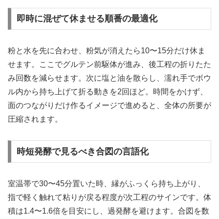
即時に混ぜて休ませる順番の最適化
粉と水を先に合わせ、粉気が消えたら10〜15分だけ休ま
せます。ここでグルテン前駆体が進み、後工程の折りたた
み回数を減らせます。次に塩と油を散らし、濡れ手でボウ
ル内から持ち上げて折る動きを2回ほど。時間をかけず、
面のつながりだけ作るイメージで進めると、全体の所要が
圧縮されます。
時短発酵で見るべき合図の言語化
室温帯で30〜45分置いた時、縁がふっくら持ち上がり、
指で軽く触れて粘りが戻る程度が次工程のサインです。体
積は1.4〜1.6倍を目安にし、過発酵を避けます。合図を数