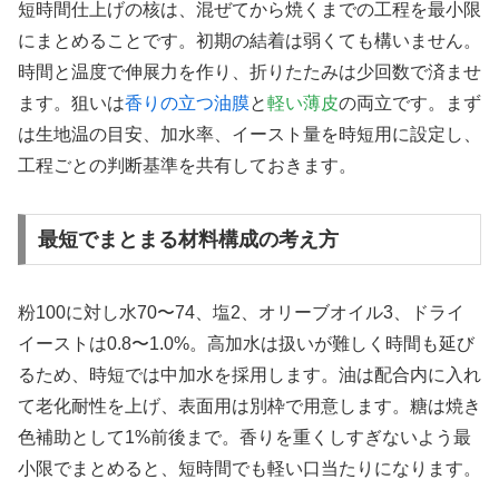
短時間仕上げの核は、混ぜてから焼くまでの工程を最小限
にまとめることです。初期の結着は弱くても構いません。
時間と温度で伸展力を作り、折りたたみは少回数で済ませ
ます。狙いは
香りの立つ油膜
と
軽い薄皮
の両立です。まず
は生地温の目安、加水率、イースト量を時短用に設定し、
工程ごとの判断基準を共有しておきます。
最短でまとまる材料構成の考え方
粉100に対し水70〜74、塩2、オリーブオイル3、ドライ
イーストは0.8〜1.0%。高加水は扱いが難しく時間も延び
るため、時短では中加水を採用します。油は配合内に入れ
て老化耐性を上げ、表面用は別枠で用意します。糖は焼き
色補助として1%前後まで。香りを重くしすぎないよう最
小限でまとめると、短時間でも軽い口当たりになります。