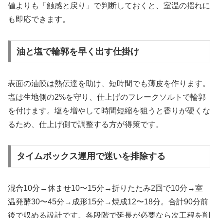
値よりも「触感と戻り」で判断しておくと、室温の揺れに
も即応できます。
油と塩で輪郭を早く出す仕掛け
表面の油膜は熱伝達を助け、短時間でも薄皮を作ります。
塩は生地側の2%を守り、仕上げのフレークソルトで輪郭
を付けます。塩を増やして時間短縮を狙うと香りが硬くな
るため、仕上げ側で調整する方が得策です。
タイムボックス運用で迷いを排除する
混合10分→休ませ10〜15分→折りたたみ2回で10分→室
温発酵30〜45分→成形15分→焼成12〜18分。合計90分前
後で収める設計です。各段階で延長が必要なら次工程を削