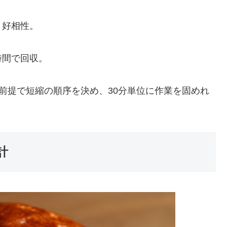
と好相性。
時間で回収。
前提で短縮の順序を決め、30分単位に作業を固めれ
計