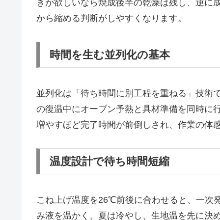
きが欲しいなら焼成後半の乾燥は残し、逆に
から縮める判断がしやすくなります。
時間を生む並列化の基本
並列化は「待ち時間に別工程を重ねる」技術
の復温中にオーブン予熱と具材準備を同時に
増やすほど完了時間が前倒しされ、作業の体
温度設計で待ち時間短縮
こね上げ温度を26℃前後に合わせると、一次
み液を温かく、夏は冷やし、生地温を先に決