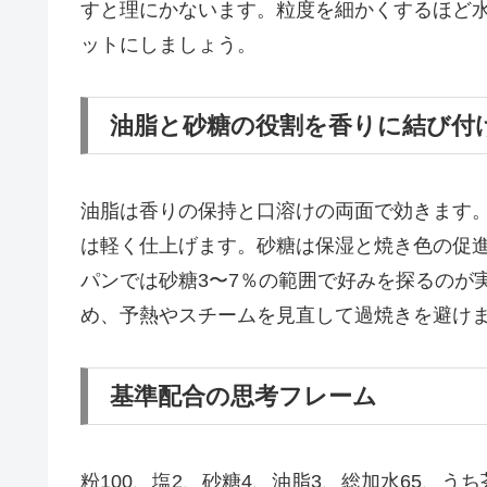
すと理にかないます。粒度を細かくするほど水
ットにしましょう。
油脂と砂糖の役割を香りに結び付
油脂は香りの保持と口溶けの両面で効きます。
は軽く仕上げます。砂糖は保湿と焼き色の促
パンでは砂糖3〜7％の範囲で好みを探るのが
め、予熱やスチームを見直して過焼きを避け
基準配合の思考フレーム
粉100、塩2、砂糖4、油脂3、総加水65、うち茶