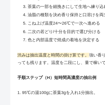
茶葉の一部を細挽きにして生地へ練り込
油脂の種類を決め香り保持と口溶けを両
こね上げ温度24〜26℃で一次へ進める
二次の若どり/十分を目的で選び分ける
色と内部温度で焼成の着地を決定する
渋みは抽出温度と時間の掛け算です。
強い香
っても残ります。温度を二段にし、量で稼い
手順ステップ（H）短時間高濃度の抽出例
1. 95℃の湯100gに茶葉3gを入れ1分抽出。