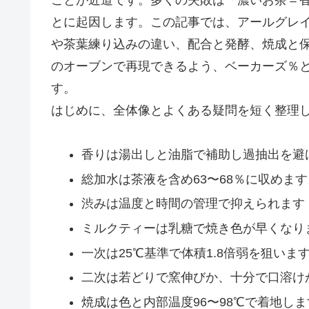
とに起因します。この記事では、アールグレ
や茶葉練り込みの違い、配合と発酵、焼成と
のオーブンで再現できるよう、ベーカーズ％
す。
はじめに、全体像とよくある疑問を短く整理
香りは湯出しと油脂で補助し過抽出を避
総加水は茶液を含め63〜68％に収めます
渋みは温度と時間の管理で抑えられます
ミルクティーは乳糖で焼き色が早くなり
一次は25℃基準で体積1.8倍弱を狙いま
二次は若どりで窯伸びか、十分で口溶け
焼成は色と内部温度96〜98℃で着地しま