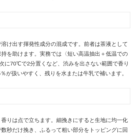
で溶け出す揮発性成分の混成です。前者は茶液として
保持を助けます。実務では〈短い高温抽出＋低温での
次に70℃で2分置くなど、渋みを出さない範囲で香り
35％が扱いやすく、残りを水または牛乳で補います。
、香りは点で立ちます。細挽きにすると生地に均一化
で数秒だけ挽き、ふるって粗い部分をトッピングに回