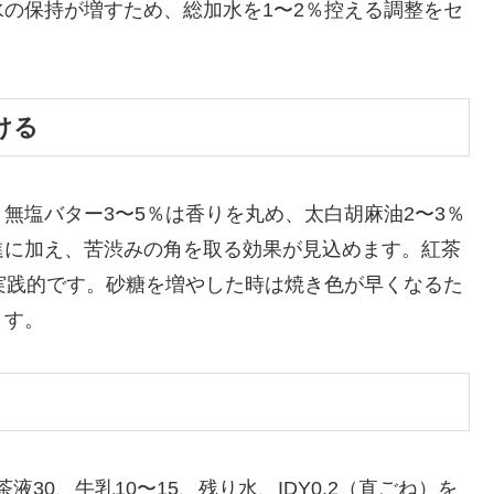
の保持が増すため、総加水を1〜2％控える調整をセ
ける
無塩バター3〜5％は香りを丸め、太白胡麻油2〜3％
進に加え、苦渋みの角を取る効果が見込めます。紅茶
実践的です。砂糖を増やした時は焼き色が早くなるた
ます。
液30、牛乳10〜15、残り水、IDY0.2（直ごね）を