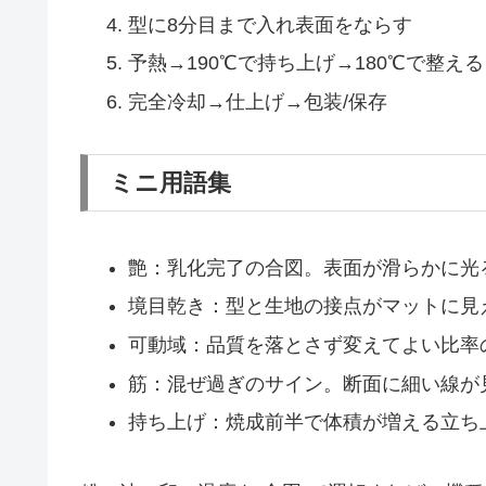
型に8分目まで入れ表面をならす
予熱→190℃で持ち上げ→180℃で整える
完全冷却→仕上げ→包装/保存
ミニ用語集
艶：乳化完了の合図。表面が滑らかに光
境目乾き：型と生地の接点がマットに見
可動域：品質を落とさず変えてよい比率
筋：混ぜ過ぎのサイン。断面に細い線が
持ち上げ：焼成前半で体積が増える立ち