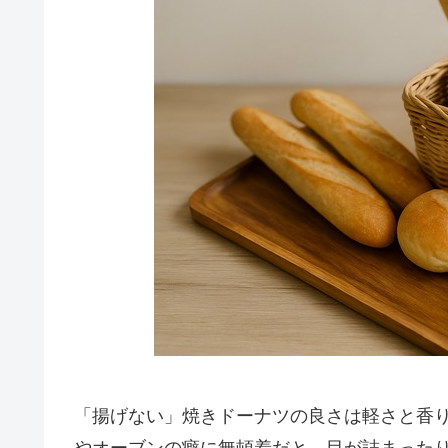
「揚げない」焼きドーナツの良さは軽さと香
やオーブンの癖に無頓着だと、目が詰まった