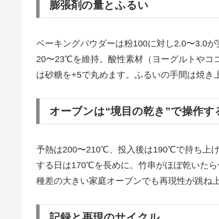
膨張剤の量とふるい
ベーキングパウダーは粉100に対し2.0〜3
20〜23℃を維持。酸性素材（ヨーグルトやココ
は砂糖を+5で丸めます。ふるいの手間は焼き
オーブンは“境目の乾き”で操作す
予熱は200〜210℃、投入後は190℃で持ち
する日は170℃を長めに。竹串がほぼ乾いた
種差の大きい家庭オーブンでも再現性が跳ね
記録と再現のサイクル