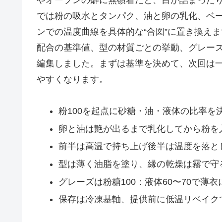
では粉の吸水とタンパク、油と卵の乳化、ベ
ンでの温度曲線を具体的な“合図”に置き換えま
配合の基準値、型の材質ごとの挙動、グレーズ
編集しました。まずは基準を決めて、次回は
やすくなります。
粉100を起点に砂糖・油・液体の比率を
卵と油は艶が出るまで乳化してから粉を
前半は高温で持ち上げ後半は温度を落と
型は薄く油脂を塗り、縁の乾燥は霧で守
グレーズは粉糖100：液体60〜70で薄衣
保存は冷凍基軸、提供前に低温リベイク