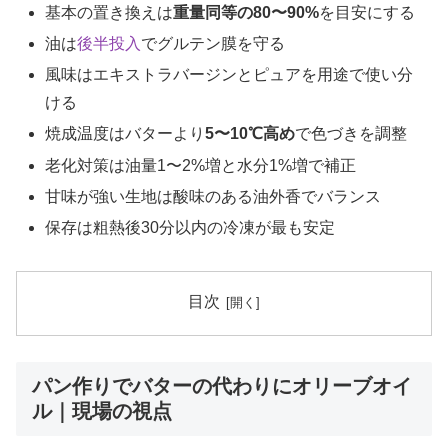
基本の置き換えは
重量同等の80〜90%
を目安にする
油は
後半投入
でグルテン膜を守る
風味はエキストラバージンとピュアを用途で使い分
ける
焼成温度はバターより
5〜10℃高め
で色づきを調整
老化対策は油量1〜2%増と水分1%増で補正
甘味が強い生地は酸味のある油外香でバランス
保存は粗熱後30分以内の冷凍が最も安定
目次
パン作りでバターの代わりにオリーブオイ
ル｜現場の視点