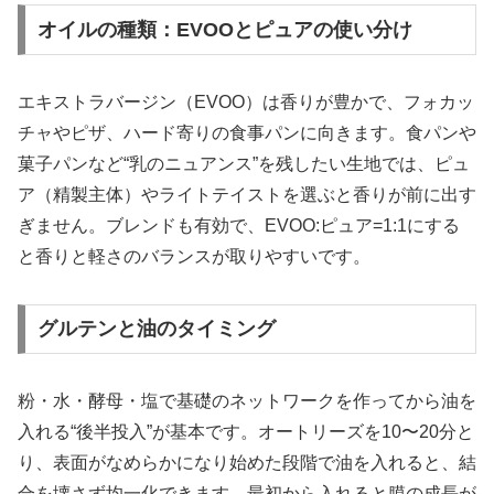
オイルの種類：EVOOとピュアの使い分け
エキストラバージン（EVOO）は香りが豊かで、フォカッ
チャやピザ、ハード寄りの食事パンに向きます。食パンや
菓子パンなど“乳のニュアンス”を残したい生地では、ピュ
ア（精製主体）やライトテイストを選ぶと香りが前に出す
ぎません。ブレンドも有効で、EVOO:ピュア=1:1にする
と香りと軽さのバランスが取りやすいです。
グルテンと油のタイミング
粉・水・酵母・塩で基礎のネットワークを作ってから油を
入れる“後半投入”が基本です。オートリーズを10〜20分と
り、表面がなめらかになり始めた段階で油を入れると、結
合を壊さず均一化できます。最初から入れると膜の成長が