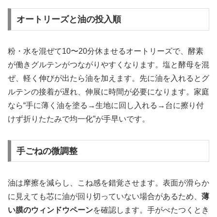
オートリーズと油の投入順
粉・水を混ぜて10〜20分休ませるオートリーズで、酵素
が働きグルテンがつながりやすくなります。塩と酵母を混
ぜ、軽く伸びが出たら油を加えます。先に油を入れるとグ
ルテンの接着が遅れ、伸展に時間が必要になります。家庭
なら“手に薄く油を塗る→生地に回し入れる→台に擦り付
けず折りたたみで均一化”が手早いです。
手ごねの微調整
油は摩擦を減らし、こね感を錯覚させます。表面が滑らか
に見えても芯に油が回り切っていない場合があるため、
薄
い膜のウィンドウペーン
を確認します。手がべたつくとき