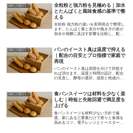
全粒粉と強力粉を見極める｜加水
材料と代用ガイド
とたんぱくと風味食感の基準で整
える
全粒粉 強力粉の違いを実用視点で整理し
ます。たんぱく量と灰分や挽き方の差が
加水や発酵に及ぼす影響を比較し、配合
比やこね方の基準を提示。家庭オーブン
でも再現しやすい設計と失敗回避をまと
めます。
パンのイースト臭は温度で抑える
材料と代用ガイド
｜配合の目安とプロ指標で家庭で
再現
パンのイースト臭は原因を分けて対処す
れば消せます。温度と時間の設計、配合
の見直し、酵母の選択、成形と焼成の要
点を指標で解説。家庭でも再現しやすい
基準と手順をまとめました。
食パンスイーツは材料を少なく楽
材料と代用ガイド
しむ｜時短と失敗回避で満足度を
上げる
食パンスイーツを材料少ない方針で厳
選。家にある三要素だけで香りと食感を
高めるコツ、電子レンジとトースターの
段取り、保存と前日仕込みまで網羅し満
足度を上げます。