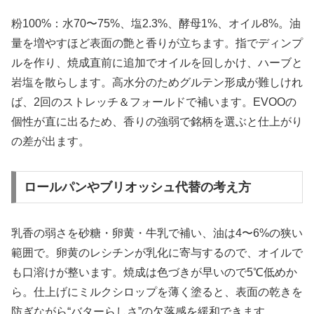
粉100%：水70〜75%、塩2.3%、酵母1%、オイル8%。油
量を増やすほど表面の艶と香りが立ちます。指でディンプ
ルを作り、焼成直前に追加でオイルを回しかけ、ハーブと
岩塩を散らします。高水分のためグルテン形成が難しけれ
ば、2回のストレッチ＆フォールドで補います。EVOOの
個性が直に出るため、香りの強弱で銘柄を選ぶと仕上がり
の差が出ます。
ロールパンやブリオッシュ代替の考え方
乳香の弱さを砂糖・卵黄・牛乳で補い、油は4〜6%の狭い
範囲で。卵黄のレシチンが乳化に寄与するので、オイルで
も口溶けが整います。焼成は色づきが早いので5℃低めか
ら。仕上げにミルクシロップを薄く塗ると、表面の乾きを
防ぎながら“バターらしさ”の欠落感を緩和できます。