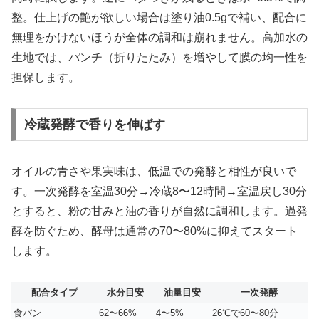
整。仕上げの艶が欲しい場合は塗り油0.5gで補い、配合に
無理をかけないほうが全体の調和は崩れません。高加水の
生地では、パンチ（折りたたみ）を増やして膜の均一性を
担保します。
冷蔵発酵で香りを伸ばす
オイルの青さや果実味は、低温での発酵と相性が良いで
す。一次発酵を室温30分→冷蔵8〜12時間→室温戻し30分
とすると、粉の甘みと油の香りが自然に調和します。過発
酵を防ぐため、酵母は通常の70〜80%に抑えてスタート
します。
配合タイプ
水分目安
油量目安
一次発酵
食パン
62〜66%
4〜5%
26℃で60〜80分