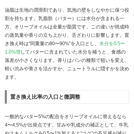
油脂は生地の潤滑剤であり、気泡の壁をしなやかに保つ役
割を持ちます。乳脂肪（バター）には水分が含まれる一
方、オリーブオイルは全量が脂質です。この違いが焼成時
の蒸気量や香りの立ち上がり、舌ざわりに影響します。置
き換え時は“同重量の80〜90%”を入口とし、
水分を0.5〜
1.0%増
してバターに含まれていた水分を補うと、食感の
落差が小さくなります。香りはパンの種類で狙いを変え、
軽い渋みや青さを活かすか、ニュートラルに隠すかを決め
ます。
置き換え比率の入口と微調整
一般的なバター5%の配合をオリーブオイルに替えるなら
4〜4.5%が出発点です。甘みや乳成分の補正として、牛乳
やスキムミルクを0.5〜1%加えると“コク”の不足感が減り