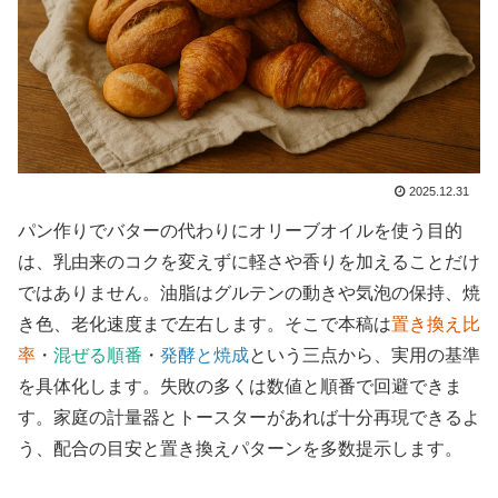
2025.12.31
パン作りでバターの代わりにオリーブオイルを使う目的
は、乳由来のコクを変えずに軽さや香りを加えることだけ
ではありません。油脂はグルテンの動きや気泡の保持、焼
き色、老化速度まで左右します。そこで本稿は
置き換え比
率
・
混ぜる順番
・
発酵と焼成
という三点から、実用の基準
を具体化します。失敗の多くは数値と順番で回避できま
す。家庭の計量器とトースターがあれば十分再現できるよ
う、配合の目安と置き換えパターンを多数提示します。