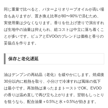
同じ重量で比べると、バターよりオリーブオイルが高い場
合もありますが、置き換え比率が80〜90%で済むため、
実使用量は少なくなります。香りを仕上げ塗りで演出すれ
ば生地中の油量は抑えられ、総コストは中立に落ち着くこ
とが多いです。ピュアとEVOOのブレンドは価格と香りの
妥協点を作ります。
保存と老化遅延
油はデンプンの再結晶（老化）を緩やかにします。焼成後
30分以内に粗熱を取り、小分けで冷凍すれば風味の低下
は最小です。再加熱は凍ったままトーストでOK。EVOO
の香りは温め直しで再び立ち上がります。翌朝もしっとり
を狙うなら、配合油量＋0.5%と水＋0.5%が効きます。