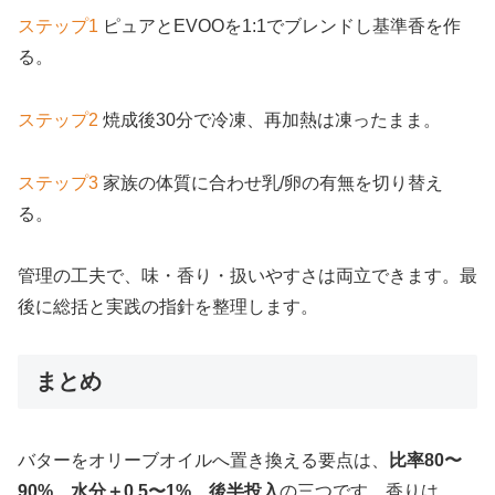
ステップ1
ピュアとEVOOを1:1でブレンドし基準香を作
る。
ステップ2
焼成後30分で冷凍、再加熱は凍ったまま。
ステップ3
家族の体質に合わせ乳/卵の有無を切り替え
る。
管理の工夫で、味・香り・扱いやすさは両立できます。最
後に総括と実践の指針を整理します。
まとめ
バターをオリーブオイルへ置き換える要点は、
比率80〜
90%
、
水分＋0.5〜1%
、
後半投入
の三つです。香りは