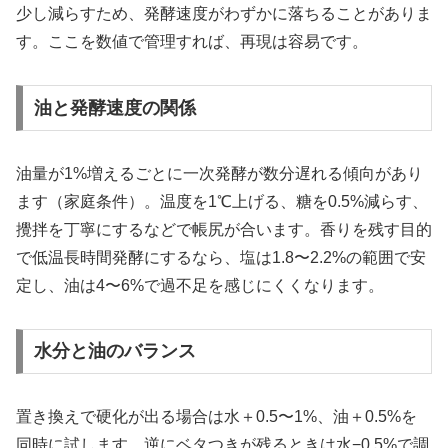
少し減らすため、発酵速度がわずかに落ちることがありま
す。ここを数値で管理すれば、再現は容易です。
油と発酵速度の関係
油量が1%増えるごとに一次発酵が数分遅れる傾向があり
ます（家庭条件）。温度を1℃上げる、糖を0.5%減らす、
攪拌を丁寧にするなどで帳尻が合います。香りを残す目的
で低温長時間発酵にするなら、塩は1.8〜2.2%の範囲で安
定し、油は4〜6%で過不足を感じにくくなります。
水分と油のバランス
置き換えで硬化が出る場合は水＋0.5〜1%、油＋0.5%を
同時に試します。逆にベタつきが残るときは水−0.5%で調