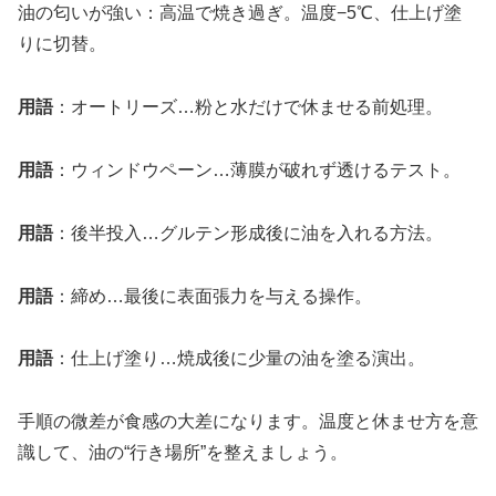
油の匂いが強い：高温で焼き過ぎ。温度−5℃、仕上げ塗
りに切替。
用語
：オートリーズ…粉と水だけで休ませる前処理。
用語
：ウィンドウペーン…薄膜が破れず透けるテスト。
用語
：後半投入…グルテン形成後に油を入れる方法。
用語
：締め…最後に表面張力を与える操作。
用語
：仕上げ塗り…焼成後に少量の油を塗る演出。
手順の微差が食感の大差になります。温度と休ませ方を意
識して、油の“行き場所”を整えましょう。