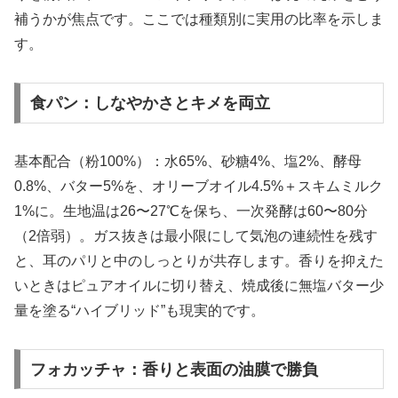
補うかが焦点です。ここでは種類別に実用の比率を示しま
す。
食パン：しなやかさとキメを両立
基本配合（粉100%）：水65%、砂糖4%、塩2%、酵母
0.8%、バター5%を、オリーブオイル4.5%＋スキムミルク
1%に。生地温は26〜27℃を保ち、一次発酵は60〜80分
（2倍弱）。ガス抜きは最小限にして気泡の連続性を残す
と、耳のパリと中のしっとりが共存します。香りを抑えた
いときはピュアオイルに切り替え、焼成後に無塩バター少
量を塗る“ハイブリッド”も現実的です。
フォカッチャ：香りと表面の油膜で勝負