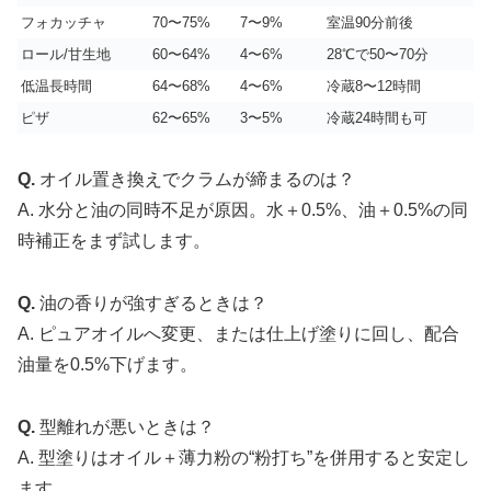
フォカッチャ
70〜75%
7〜9%
室温90分前後
ロール/甘生地
60〜64%
4〜6%
28℃で50〜70分
低温長時間
64〜68%
4〜6%
冷蔵8〜12時間
ピザ
62〜65%
3〜5%
冷蔵24時間も可
Q.
オイル置き換えでクラムが締まるのは？
A. 水分と油の同時不足が原因。水＋0.5%、油＋0.5%の同
時補正をまず試します。
Q.
油の香りが強すぎるときは？
A. ピュアオイルへ変更、または仕上げ塗りに回し、配合
油量を0.5%下げます。
Q.
型離れが悪いときは？
A. 型塗りはオイル＋薄力粉の“粉打ち”を併用すると安定し
ます。