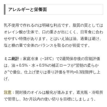
アレルギーと栄養面
乳不使用で作れるのは明確な利点です。脂質の質としては
オレイン酸が主体で、口の重さが出にくく、日常食に合わ
せやすい特徴があります。とはいえ油は油、過量は避け、
塩と糖の量で全体のバランスを取るのが前提です。
ミニ統計
：家庭冷凍（−18℃）で2週間保存後の官能評価
は、油＋0.5%・水＋0.5%の補正ローフが“翌朝の柔らか
さ”で優位。仕上げ塗りは香り評価を平均+0.3段階押し上
げ。
注意
：開封後のオイルは酸化が進みます。遮光瓶・冷暗所
で管理し、3か月以内の使い切りを目標にしましょう。