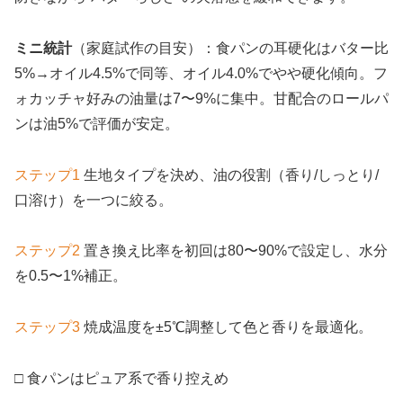
ミニ統計
（家庭試作の目安）：食パンの耳硬化はバター比
5%→オイル4.5%で同等、オイル4.0%でやや硬化傾向。フ
ォカッチャ好みの油量は7〜9%に集中。甘配合のロールパ
ンは油5%で評価が安定。
ステップ1
生地タイプを決め、油の役割（香り/しっとり/
口溶け）を一つに絞る。
ステップ2
置き換え比率を初回は80〜90%で設定し、水分
を0.5〜1%補正。
ステップ3
焼成温度を±5℃調整して色と香りを最適化。
□ 食パンはピュア系で香り控えめ