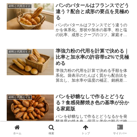
パンのバタールはフランスでどう
材料と代用ガイド
違う？配合と成形の要点を見極め
る
パンのバタールはフランスでどう違うの
かを体系化。形状や加水の基準、粉と塩
の比率、成形とクープのコツ、家庭オー
ブンの温度設計、レシピ比較まで解説。
歴史と用語も整理し、失敗を避けて安定
して焼ける判断軸を示します。
準強力粉の代用を計算で決める｜
材料と代用ガイド
比率と加水率の許容帯±2%で見極
める
準強力粉の代用を計算で決める手順を体
系化。袋表示のたんぱく質から配合比を
算出し、加水率や温度の補正、銘柄差や
補助材の扱いまで数式と実例で再現性を
高めます。
パンを砂糖なしで作るとどうな
材料と代用ガイド
る？食感発酵焼き色の基準が分か
る家庭版
パンを砂糖なしで作るとどうなるかを発
酵速度や焼き色、保湿と老化の観点で検
証。配合と温度、二段運転、代替甘味の
微量活用、比較レシピまで実務で再現で
ホーム
検索
トップ
サイドバー
きる形に整理します。