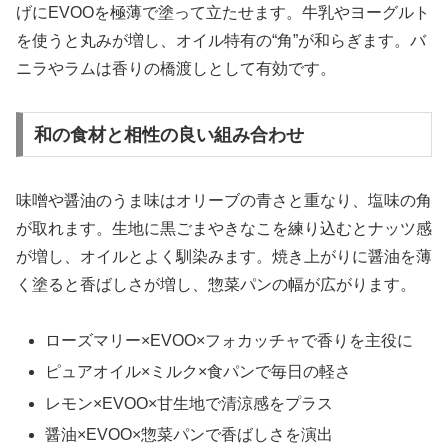
げにEVOOを極薄で塗って立たせます。牛乳やヨーグルト
を使うと丸みが増し、オイル特有の“角”が和らぎます。バ
ニラやラムは香りの橋渡しとして有効です。
和の食材と相性の良い組み合わせ
味噌や醤油のうま味はオリーブの青さと重なり、塩味の角
が取れます。生地に黒ごまやきなこを練り込むとナッツ感
が増し、オイルとよく馴染みます。焼き上がりに醤油を薄
く塗ると香ばしさが増し、惣菜パンの幅が広がります。
ローズマリー×EVOO×フォカッチャで香りを主役に
ピュアオイル×ミルク×食パンで毎日の軽さ
レモン×EVOO×甘生地で清涼感をプラス
醤油×EVOO×惣菜パンで香ばしさを演出