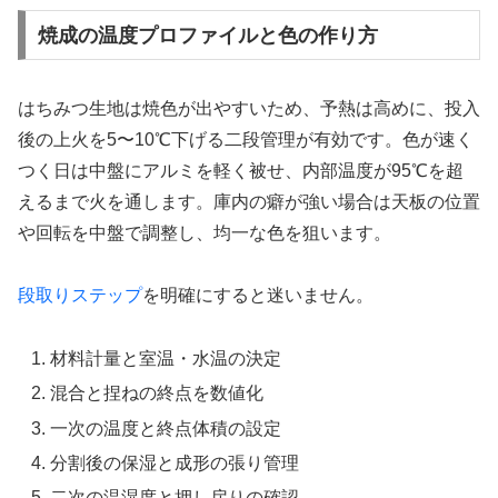
焼成の温度プロファイルと色の作り方
はちみつ生地は焼色が出やすいため、予熱は高めに、投入
後の上火を5〜10℃下げる二段管理が有効です。色が速く
つく日は中盤にアルミを軽く被せ、内部温度が95℃を超
えるまで火を通します。庫内の癖が強い場合は天板の位置
や回転を中盤で調整し、均一な色を狙います。
段取りステップ
を明確にすると迷いません。
材料計量と室温・水温の決定
混合と捏ねの終点を数値化
一次の温度と終点体積の設定
分割後の保湿と成形の張り管理
二次の温湿度と押し戻りの確認