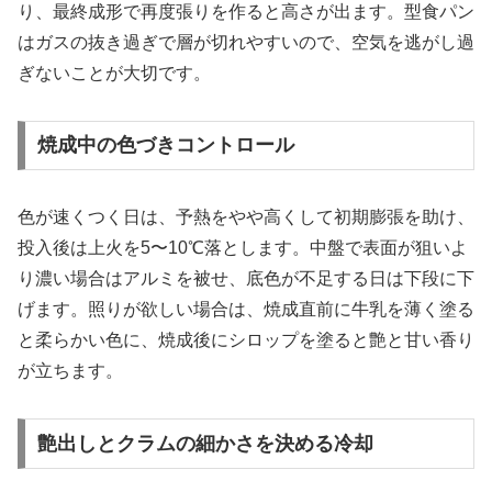
り、最終成形で再度張りを作ると高さが出ます。型食パン
はガスの抜き過ぎで層が切れやすいので、空気を逃がし過
ぎないことが大切です。
焼成中の色づきコントロール
色が速くつく日は、予熱をやや高くして初期膨張を助け、
投入後は上火を5〜10℃落とします。中盤で表面が狙いよ
り濃い場合はアルミを被せ、底色が不足する日は下段に下
げます。照りが欲しい場合は、焼成直前に牛乳を薄く塗る
と柔らかい色に、焼成後にシロップを塗ると艶と甘い香り
が立ちます。
艶出しとクラムの細かさを決める冷却