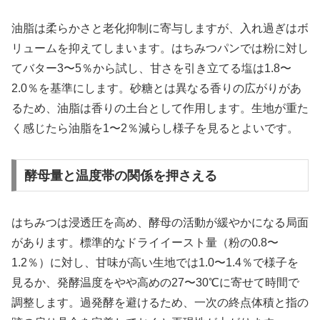
油脂は柔らかさと老化抑制に寄与しますが、入れ過ぎはボ
リュームを抑えてしまいます。はちみつパンでは粉に対し
てバター3〜5％から試し、甘さを引き立てる塩は1.8〜
2.0％を基準にします。砂糖とは異なる香りの広がりがあ
るため、油脂は香りの土台として作用します。生地が重た
く感じたら油脂を1〜2％減らし様子を見るとよいです。
酵母量と温度帯の関係を押さえる
はちみつは浸透圧を高め、酵母の活動が緩やかになる局面
があります。標準的なドライイースト量（粉の0.8〜
1.2％）に対し、甘味が高い生地では1.0〜1.4％で様子を
見るか、発酵温度をやや高めの27〜30℃に寄せて時間で
調整します。過発酵を避けるため、一次の終点体積と指の