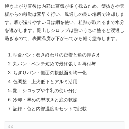
焼き上がり直後は内部に蒸気が多く残るため、型抜きや天
板からの移動は素早く行い、風通しの良い場所で冷却しま
す。底が湿りやすい日は網を使い、粗熱が取れるまで水分
を逃がします。艶出しシロップは熱いうちに塗ると浸透し
過ぎるので、表面温度が下がってから軽く塗布します。
型食パン：巻き終わりの密着と角の押さえ
丸パン：ベンチ短めで最終張りを再付与
ちぎりパン：側面の接触面を均一化
色調整：上火低下とアルミ活用
艶：シロップや牛乳の使い分け
冷却：早めの型抜きと底の乾燥
記録：色と内部温度をセットで記載