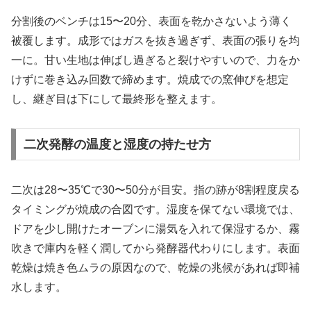
分割後のベンチは15〜20分、表面を乾かさないよう薄く
被覆します。成形ではガスを抜き過ぎず、表面の張りを均
一に。甘い生地は伸ばし過ぎると裂けやすいので、力をか
けずに巻き込み回数で締めます。焼成での窯伸びを想定
し、継ぎ目は下にして最終形を整えます。
二次発酵の温度と湿度の持たせ方
二次は28〜35℃で30〜50分が目安。指の跡が8割程度戻る
タイミングが焼成の合図です。湿度を保てない環境では、
ドアを少し開けたオーブンに湯気を入れて保湿するか、霧
吹きで庫内を軽く潤してから発酵器代わりにします。表面
乾燥は焼き色ムラの原因なので、乾燥の兆候があれば即補
水します。