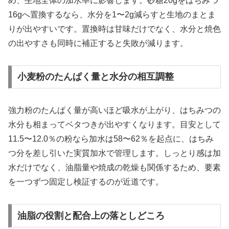
め、生地全体の加水率に影響します。砂糖20gをはちみつ
16gへ置換するなら、水分を1〜2g減らすと生地のまとま
りが出やすいです。置換時は甘味だけでなく、水分と焼色
の出やすさも同時に補正すると失敗が減ります。
小麦粉のたんぱく量と水分の相互調整
強力粉のたんぱく量が高いほど吸水が上がり、はちみつの
水分も相まってベタつきが出やすくなります。目安として
11.5〜12.0％の粉なら加水は58〜62％を起点に、はちみ
つ分を差し引いた実質加水で管理します。しっとり感は加
水だけでなく、油脂量や焼成の乾燥も関係するため、要素
を一つずつ固定し検証するのが近道です。
油脂の役割と配合上の落としどころ