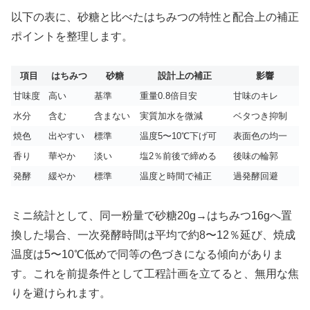
以下の表に、砂糖と比べたはちみつの特性と配合上の補正
ポイントを整理します。
項目
はちみつ
砂糖
設計上の補正
影響
甘味度
高い
基準
重量0.8倍目安
甘味のキレ
水分
含む
含まない
実質加水を微減
ベタつき抑制
焼色
出やすい
標準
温度5〜10℃下げ可
表面色の均一
香り
華やか
淡い
塩2％前後で締める
後味の輪郭
発酵
緩やか
標準
温度と時間で補正
過発酵回避
ミニ統計として、同一粉量で砂糖20g→はちみつ16gへ置
換した場合、一次発酵時間は平均で約8〜12％延び、焼成
温度は5〜10℃低めで同等の色づきになる傾向がありま
す。これを前提条件として工程計画を立てると、無用な焦
りを避けられます。