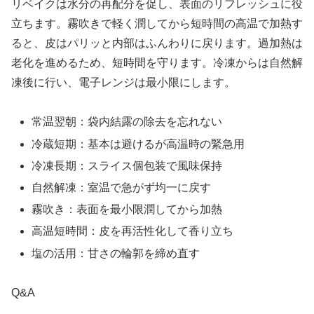
リベイクは水分の再配分を促し、表面のリフレッシュに役
立ちます。霧吹きで軽く潤してから短時間の高温で加熱す
ると、皮はパリッと内部はふんわりに戻ります。過加熱は
老化を進めるため、短時間を守ります。冷凍からは自然解
凍後に行い、電子レンジは最小限にします。
常温翌朝：袋内結露の除去を忘れない
冷蔵短期：基本は避けるが高温時の緊急用
冷凍長期：スライス個包装で風味保持
自然解凍：室温で急がず均一に戻す
霧吹き：表面を最小限潤してから加熱
高温短時間：皮を再活性化して香り立ち
塩の活用：甘さの輪郭を締め直す
Q&A