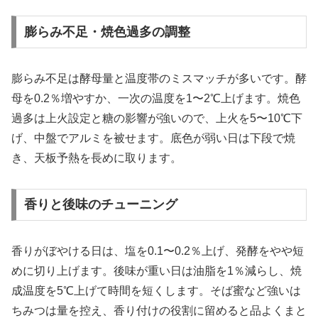
膨らみ不足・焼色過多の調整
膨らみ不足は酵母量と温度帯のミスマッチが多いです。酵
母を0.2％増やすか、一次の温度を1〜2℃上げます。焼色
過多は上火設定と糖の影響が強いので、上火を5〜10℃下
げ、中盤でアルミを被せます。底色が弱い日は下段で焼
き、天板予熱を長めに取ります。
香りと後味のチューニング
香りがぼやける日は、塩を0.1〜0.2％上げ、発酵をやや短
めに切り上げます。後味が重い日は油脂を1％減らし、焼
成温度を5℃上げて時間を短くします。そば蜜など強いは
ちみつは量を控え、香り付けの役割に留めると品よくまと