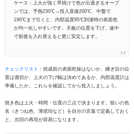
ケース：上火が強く早焼けで色が出過ぎるオーブ
ンでは、予熱230℃→投入直後200℃、中盤で
190℃まで引くと、内部温度95℃到達時の表面色
が均一化しやすいです。天板の位置を下げ、途中
で前後を入れ替えると更に安定します。
チェックリスト
：焼成前の表面乾燥はないか、継ぎ目の位
置は適切か、上火の下げ幅は決めてあるか、内部温度計は
準備したか。これらを確認してから投入しましょう。
焼き色は上火・時間・位置の三点で決まります。狙いの色
名（きつね色、薄琥珀など）を自分の言葉で定義しておく
と、次回の再現が容易になります。