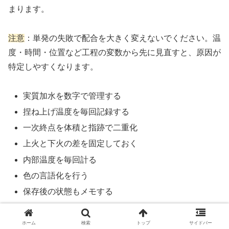
まります。
注意
：単発の失敗で配合を大きく変えないでください。温
度・時間・位置など工程の変数から先に見直すと、原因が
特定しやすくなります。
実質加水を数字で管理する
捏ね上げ温度を毎回記録する
一次終点を体積と指跡で二重化
上火と下火の差を固定しておく
内部温度を毎回計る
色の言語化を行う
保存後の状態もメモする
内部温度95℃未満での取り出しはNG
ホーム
検索
トップ
サイドバー