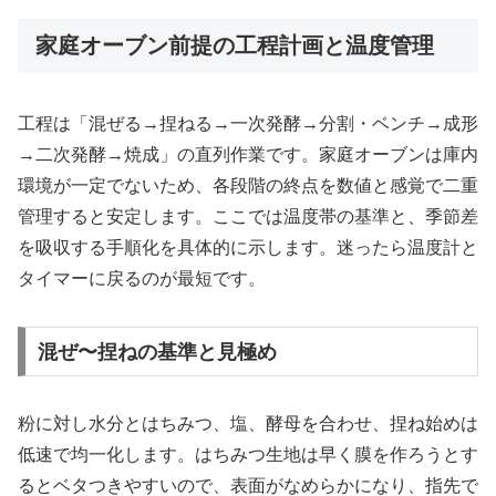
家庭オーブン前提の工程計画と温度管理
工程は「混ぜる→捏ねる→一次発酵→分割・ベンチ→成形
→二次発酵→焼成」の直列作業です。家庭オーブンは庫内
環境が一定でないため、各段階の終点を数値と感覚で二重
管理すると安定します。ここでは温度帯の基準と、季節差
を吸収する手順化を具体的に示します。迷ったら温度計と
タイマーに戻るのが最短です。
混ぜ〜捏ねの基準と見極め
粉に対し水分とはちみつ、塩、酵母を合わせ、捏ね始めは
低速で均一化します。はちみつ生地は早く膜を作ろうとす
るとベタつきやすいので、表面がなめらかになり、指先で