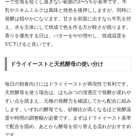
ーで生地を短くし過ぎない範囲の3〜5％が基準です。牛
乳やスキムミルクは風味と焼色を後押ししますが、同時に
発酵は穏やかになります。甘さを前面に出すなら牛乳を控
え、水を主体にして焼成で色を作る方が軽さが残ります。
香りを優先する日は、バターをやや増やし、焼成温度を
5℃下げると良いです。
ドライイーストと天然酵母の使い分け
毎日の朝食向けにはドライイーストが再現性で有利です。
天然酵母を使う場合は、はちみつの浸透圧で発酵が遅れや
すい点を踏まえ、元種の発酵力を確認してから配合に組み
します。いずれの酵母でも、砂糖比が高くなるほど発酵温
度や時間の調整幅が必要です。まずはドライイースト基準
で配合を固め、あとから酵母を切り替える流れがおすすめ
です。