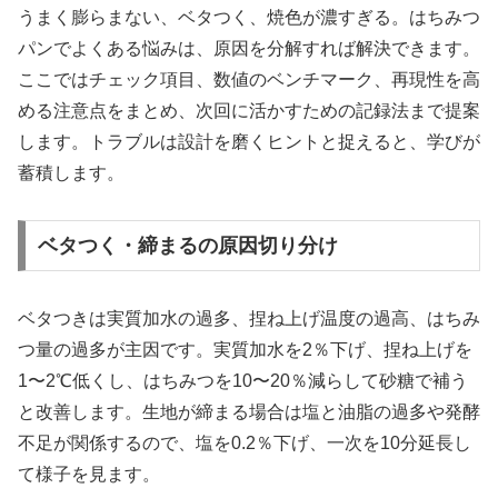
うまく膨らまない、ベタつく、焼色が濃すぎる。はちみつ
パンでよくある悩みは、原因を分解すれば解決できます。
ここではチェック項目、数値のベンチマーク、再現性を高
める注意点をまとめ、次回に活かすための記録法まで提案
します。トラブルは設計を磨くヒントと捉えると、学びが
蓄積します。
ベタつく・締まるの原因切り分け
ベタつきは実質加水の過多、捏ね上げ温度の過高、はちみ
つ量の過多が主因です。実質加水を2％下げ、捏ね上げを
1〜2℃低くし、はちみつを10〜20％減らして砂糖で補う
と改善します。生地が締まる場合は塩と油脂の過多や発酵
不足が関係するので、塩を0.2％下げ、一次を10分延長し
て様子を見ます。