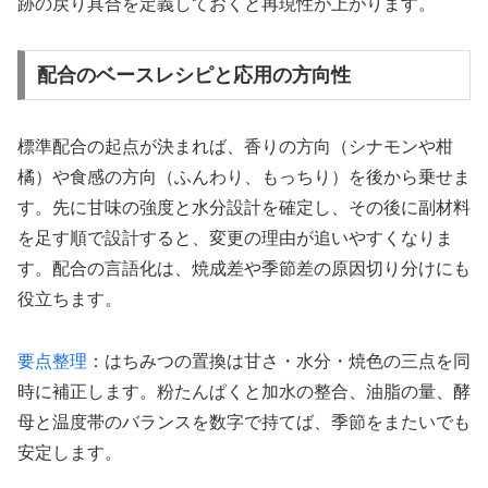
跡の戻り具合を定義しておくと再現性が上がります。
配合のベースレシピと応用の方向性
標準配合の起点が決まれば、香りの方向（シナモンや柑
橘）や食感の方向（ふんわり、もっちり）を後から乗せま
す。先に甘味の強度と水分設計を確定し、その後に副材料
を足す順で設計すると、変更の理由が追いやすくなりま
す。配合の言語化は、焼成差や季節差の原因切り分けにも
役立ちます。
要点整理
：はちみつの置換は甘さ・水分・焼色の三点を同
時に補正します。粉たんぱくと加水の整合、油脂の量、酵
母と温度帯のバランスを数字で持てば、季節をまたいでも
安定します。