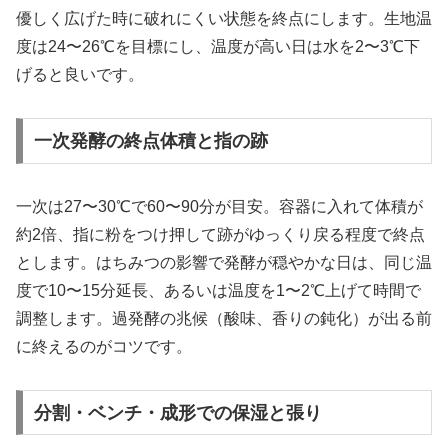
優しく広げた時に破れにくい状態を終点にします。生地温
度は24〜26℃を目標にし、温度が高い日は水を2〜3℃下
げると良いです。
一次発酵の終点体積と指の跡
一次は27〜30℃で60〜90分が目安。容器に入れて体積が
約2倍、指に粉をつけ押して跡がゆっくり戻る程度で終点
とします。はちみつの影響で発酵が穏やかな日は、同じ温
度で10〜15分延長、あるいは温度を1〜2℃上げて時間で
調整します。過発酵の兆候（酸味、香りの鈍化）が出る前
に終えるのがコツです。
分割・ベンチ・成形での保湿と張り