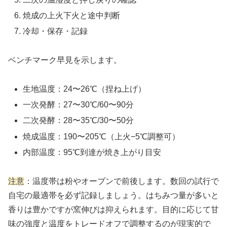
焼成の上火下火と途中判断
冷却・保存・記録
ベンチマーク早見を示します。
生地温度：24〜26℃（捏ね上げ）
一次発酵：27〜30℃/60〜90分
二次発酵：28〜35℃/30〜50分
焼成温度：190〜205℃（上火−5℃調整可）
内部温度：95℃到達が焼き上がり目安
注意
：温度帯は粉やオーブンで前後します。数回の試行で
自宅の最適帯を必ず記録しましょう。はちみつ量が多いと
香りは豊かですが窯伸びは抑えられます。目的に応じて甘
味の強度と温度をトレードオフで調整するのが現実的で